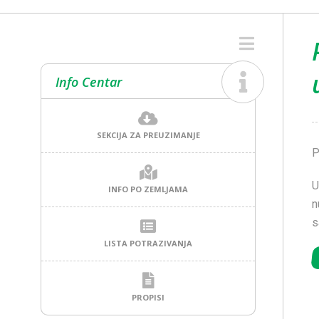
Info Centar
SEKCIJA ZA PREUZIMANJE
P
U
INFO PO ZEMLJAMA
n
s
LISTA POTRAZIVANJA
PROPISI