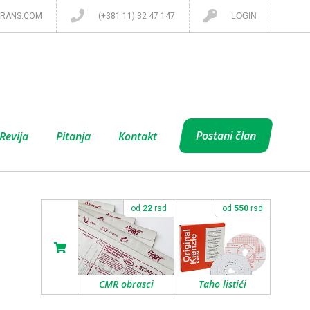
RANS.COM
(+381 11) 32 47 147
LOGIN
Postani član
Revija
Pitanja
Kontakt
od
22
rsd
od
550
rsd
CMR obrasci
Taho listići