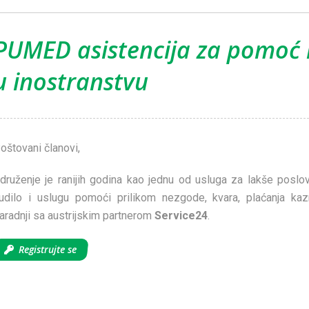
PUMED asistencija za pomoć 
u inostranstvu
oštovani članovi,
druženje je ranijih godina kao jednu od usluga za lakše poslov
udilo i uslugu pomoći prilikom nezgode, kvara, plaćanja kaz
aradnji sa austrijskim partnerom
Service24
.
Registrujte se