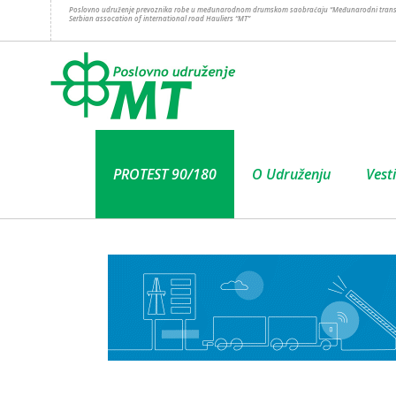
Poslovno udruženje prevoznika robe u međunarodnom drumskom saobraćaju “Međunarodni trans
Serbian assocation of international road Hauliers “MT”
PROTEST 90/180
O Udruženju
Vesti