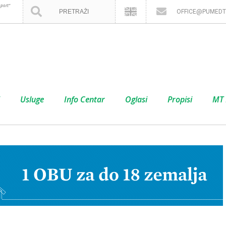
port”
OFFICE@PUMEDT
Usluge
Info Centar
Oglasi
Propisi
MT 