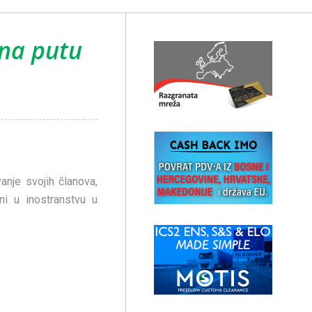
na putu
anje svojih članova,
ni u inostranstvu u