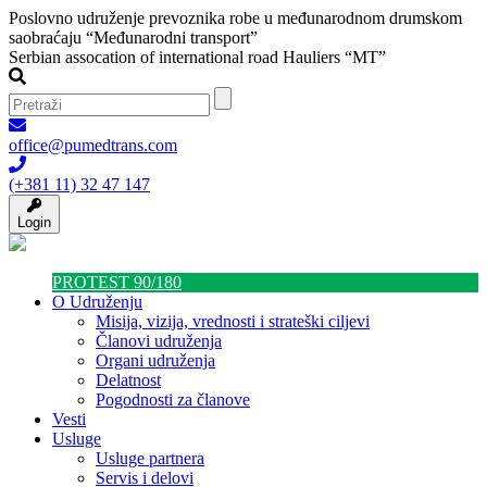
Poslovno udruženje prevoznika robe u međunarodnom drumskom
saobraćaju “Međunarodni transport”
Serbian assocation of international road Hauliers “MT”
office@pumedtrans.com
(+381 11) 32 47 147
Login
PROTEST 90/180
O Udruženju
Misija, vizija, vrednosti i strateški ciljevi
Članovi udruženja
Organi udruženja
Delatnost
Pogodnosti za članove
Vesti
Usluge
Usluge partnera
Servis i delovi