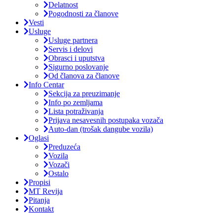
Delatnost
Pogodnosti za članove
Vesti
Usluge
Usluge partnera
Servis i delovi
Obrasci i uputstva
Sigurno poslovanje
Od članova za članove
Info Centar
Sekcija za preuzimanje
Info po zemljama
Lista potraživanja
Prijava nesavesnih postupaka vozača
Auto-dan (trošak dangube vozila)
Oglasi
Preduzeća
Vozila
Vozači
Ostalo
Propisi
MT Revija
Pitanja
Kontakt