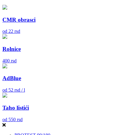
CMR obrasci
od
22
rsd
Rolnice
400
rsd
AdBlue
od
52
rsd / l
Taho listići
od
550
rsd