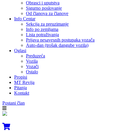
Obrasci i uputstva
Sigurno poslovanje
Od članova za članove
Info Centar
Sekcija za preuzimanje
Info po zemljama
Lista potraživanja
Prijava nesavesnih postupaka vozača
Auto-dan (trošak dangube vozila)
Oglasi
Preduzeća
Vozila
Vozači
Ostalo
Propisi
MT Revija
Pitanja
Kontakt
Postani član