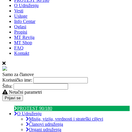
PROTEST 90/180
O Udruženju
Vesti
Usluge
Info Centar
Oglasi
Propisi
MT Revija
MT Shop
FAQ
Kontakt
Samo za članove
Korisničko ime:
Šifra:
Netačni parametri
Prijavi se
PROTEST 90/180
O Udruženju
Misija, vizija, vrednosti i strateški ciljevi
Članovi udruženja
Organi udruženja