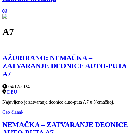
A7
AŽURIRANO: NEMAČKA –
ZATVARANJE DEONICE AUTO-PUTA
A7
04/12/2024
DEU
Najavljeno je zatvaranje deonice auto-puta A7 u Nemačkoj.
Ceo članak
NEMAČKA – ZATVARANJE DEONICE
AUTO-PUTA A7