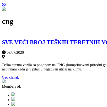
cng
SVE VEĆI BROJ TEŠKIH TERETNIH V
03/07/2020
Teška teretna vozila sa pogonom na CNG (komprimovani prirodni gas) 
neutralani kada je u pitanju negativan uticaj na klimu.
Ceo članak
Members of: