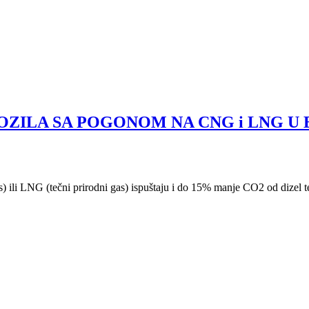
OZILA SA POGONOM NA CNG i LNG U
ili LNG (tečni prirodni gas) ispuštaju i do 15% manje CO2 od dizel t