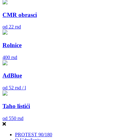
CMR obrasci
od
22
rsd
Rolnice
400
rsd
AdBlue
od
52
rsd / l
Taho listići
od
550
rsd
PROTEST 90/180