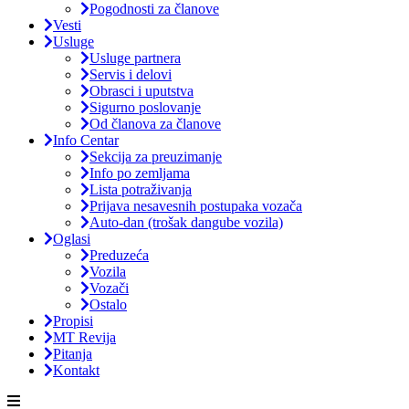
Pogodnosti za članove
Vesti
Usluge
Usluge partnera
Servis i delovi
Obrasci i uputstva
Sigurno poslovanje
Od članova za članove
Info Centar
Sekcija za preuzimanje
Info po zemljama
Lista potraživanja
Prijava nesavesnih postupaka vozača
Auto-dan (trošak dangube vozila)
Oglasi
Preduzeća
Vozila
Vozači
Ostalo
Propisi
MT Revija
Pitanja
Kontakt