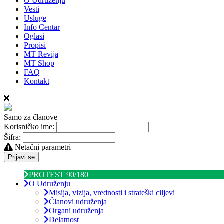
O Udruženju
Vesti
Usluge
Info Centar
Oglasi
Propisi
MT Revija
MT Shop
FAQ
Kontakt
Samo za članove
Korisničko ime:
Šifra:
Netačni parametri
Prijavi se
PROTEST 90/180
O Udruženju
Misija, vizija, vrednosti i strateški ciljevi
Članovi udruženja
Organi udruženja
Delatnost