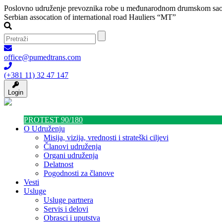
Poslovno udruženje prevoznika robe u međunarodnom drumskom sao
Serbian assocation of international road Hauliers “MT”
office@pumedtrans.com
(+381 11) 32 47 147
Login
PROTEST 90/180
O Udruženju
Misija, vizija, vrednosti i strateški ciljevi
Članovi udruženja
Organi udruženja
Delatnost
Pogodnosti za članove
Vesti
Usluge
Usluge partnera
Servis i delovi
Obrasci i uputstva