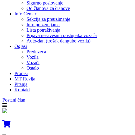
Sigurno poslovanje
Od članova za članove
Info Centar
Sekcija za preuzimanje
Info po zemljama
Lista potraživanja
Prijava nesavesnih postupaka vozača
Auto-dan (trošak dangube vozila)
Oglasi
Preduzeća
Vozila
Vozači
Ostalo
Propisi
MT Revija
Pitanja
Kontakt
Postani član