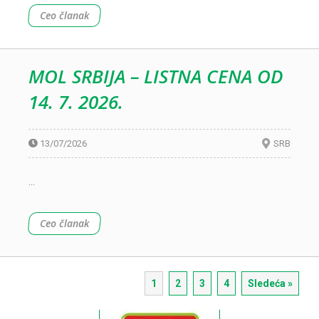
Ceo članak
MOL SRBIJA – LISTNA CENA OD
14. 7. 2026.
13/07/2026
SRB
...
Ceo članak
1
2
3
4
Sledeća »