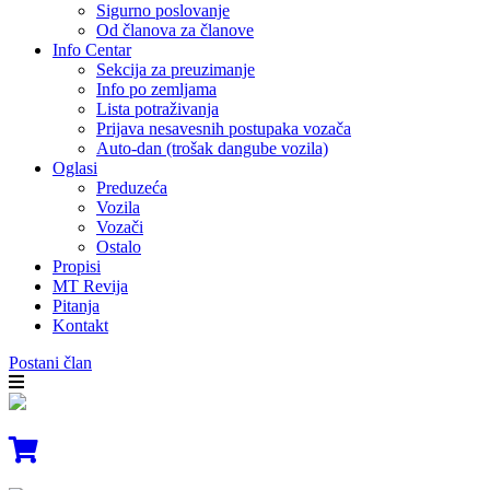
Sigurno poslovanje
Od članova za članove
Info Centar
Sekcija za preuzimanje
Info po zemljama
Lista potraživanja
Prijava nesavesnih postupaka vozača
Auto-dan (trošak dangube vozila)
Oglasi
Preduzeća
Vozila
Vozači
Ostalo
Propisi
MT Revija
Pitanja
Kontakt
Postani član