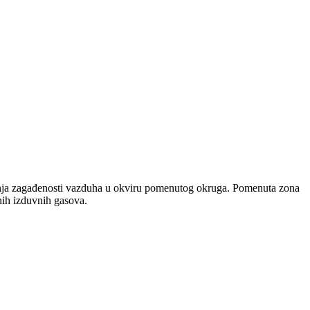
jenja zagađenosti vazduha u okviru pomenutog okruga. Pomenuta zona
nih izduvnih gasova.