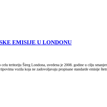
SKE EMISIJE U LONDONU
celu teritoriju Šireg Londona, uvedena je 2008. godine u cilju sman
 tipovima vozila koja ne zadovoljavaju propisane standarde emisije štet