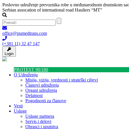
Poslovno udruženje prevoznika robe u međunarodnom drumskom sao
Serbian assocation of international road Hauliers “MT”
office@pumedtrans.com
(+381 11) 32 47 147
Login
PROTEST 90/180
O Udruženju
Misija, vizija, vrednosti i strateški ciljevi
Članovi udruženja
Organi udruženja
Delatnost
Pogodnosti za članove
Vesti
Usluge
Usluge partnera
Servis i delovi
Obrasci i uputstva