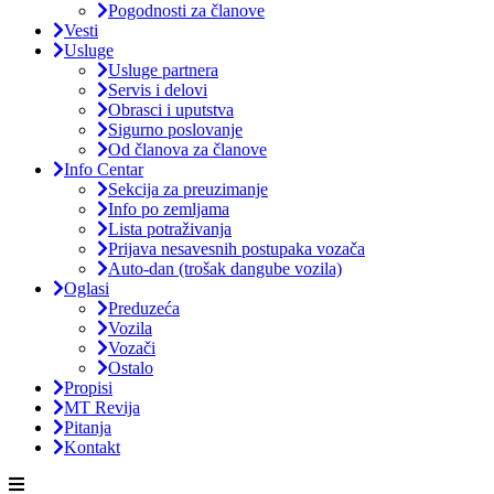
Pogodnosti za članove
Vesti
Usluge
Usluge partnera
Servis i delovi
Obrasci i uputstva
Sigurno poslovanje
Od članova za članove
Info Centar
Sekcija za preuzimanje
Info po zemljama
Lista potraživanja
Prijava nesavesnih postupaka vozača
Auto-dan (trošak dangube vozila)
Oglasi
Preduzeća
Vozila
Vozači
Ostalo
Propisi
MT Revija
Pitanja
Kontakt