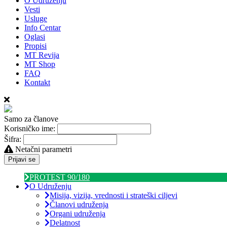
O Udruženju
Vesti
Usluge
Info Centar
Oglasi
Propisi
MT Revija
MT Shop
FAQ
Kontakt
Samo za članove
Korisničko ime:
Šifra:
Netačni parametri
Prijavi se
PROTEST 90/180
O Udruženju
Misija, vizija, vrednosti i strateški ciljevi
Članovi udruženja
Organi udruženja
Delatnost