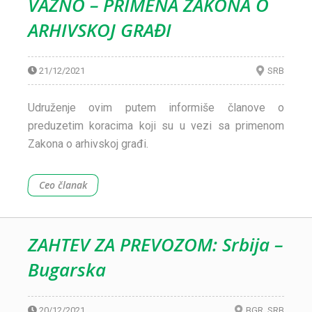
VAŽNO – PRIMENA ZAKONA O
ARHIVSKOJ GRAĐI
21/12/2021
SRB
Udruženje ovim putem informiše članove o
preduzetim koracima koji su u vezi sa primenom
Zakona o arhivskoj građi.
Ceo članak
ZAHTEV ZA PREVOZOM: Srbija –
Bugarska
20/12/2021
BGR
SRB