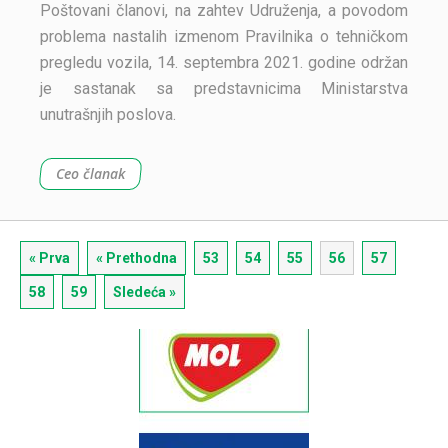
Poštovani članovi, na zahtev Udruženja, a povodom
problema nastalih izmenom Pravilnika o tehničkom
pregledu vozila, 14. septembra 2021. godine održan
je sastanak sa predstavnicima Ministarstva
unutrašnjih poslova.
Ceo članak
« Prva
« Prethodna
53
54
55
56
57
58
59
Sledeća »