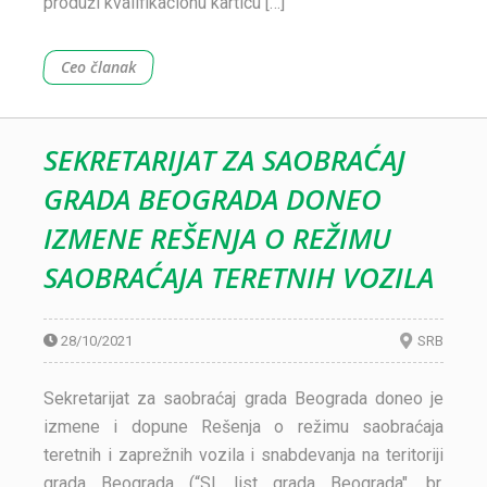
produži kvalifikacionu karticu […]
Ceo članak
SEKRETARIJAT ZA SAOBRAĆAJ
GRADA BEOGRADA DONEO
IZMENE REŠENJA O REŽIMU
SAOBRAĆAJA TERETNIH VOZILA
28/10/2021
SRB
Sekretarijat za saobraćaj grada Beograda doneo je
izmene i dopune Rešenja o režimu saobraćaja
teretnih i zaprežnih vozila i snabdevanja na teritoriji
grada Beograda (“Sl. list grada Beograda", br.