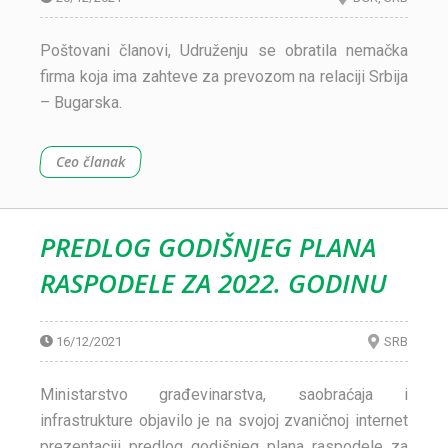
Poštovani članovi, Udruženju se obratila nemačka
firma koja ima zahteve za prevozom na relaciji Srbija
– Bugarska.
Ceo članak
PREDLOG GODIŠNJEG PLANA
RASPODELE ZA 2022. GODINU
16/12/2021
SRB
Ministarstvo građevinarstva, saobraćaja i
infrastrukture objavilo je na svojoj zvaničnoj internet
prezentaciji predlog godišnjeg plana raspodele za