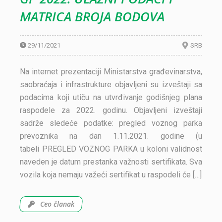
MATRICA BROJA BODOVA
29/11/2021
SRB
Na internet prezentaciji Ministarstva građevinarstva,
saobraćaja i infrastrukture objavljeni su izveštaji sa
podacima koji utiču na utvrđivanje godišnjeg plana
raspodele za 2022. godinu. Objavljeni izveštaji
sadrže sledeće podatke: pregled voznog parka
prevoznika na dan 1.11.2021. godine (u
tabeli PREGLED VOZNOG PARKA u koloni validnost
naveden je datum prestanka važnosti sertifikata. Sva
vozila koja nemaju važeći sertifikat u raspodeli će […]
Ceo članak