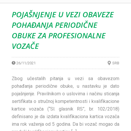
POJAŠNJENJE U VEZI OBAVEZE
POHAĐANJA PERIODIČNE
OBUKE ZA PROFESIONALNE
VOZAČE
26/11/2021
SRB
Zbog učestalih pitanja u vezi sa obavezom
pohađanja periodične obuke, u nastavku je dato
pojašnjenje. Pravilnikom o uslovima i načinu sticanja
sertifikata o stručnoj kompetentnosti i kvalifikacione
kartice vozača (“Sl. glasnik RS”, br. 102/2018)
definisano je da izdata kvalifikaciona kartica vozača
ima rok važenja od 5 godina. Da bi vozač mogao da