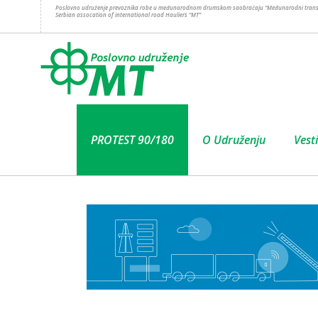
Poslovno udruženje prevoznika robe u međunarodnom drumskom saobraćaju “Međunarodni trans
Serbian assocation of international road Hauliers “MT”
PROTEST 90/180
O Udruženju
Vesti