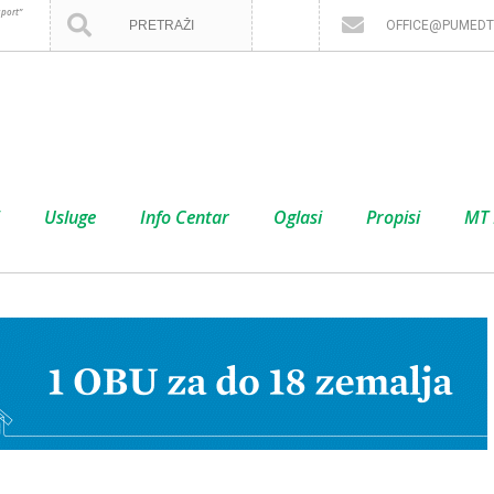
port”
OFFICE@PUMEDT
Usluge
Info Centar
Oglasi
Propisi
MT 