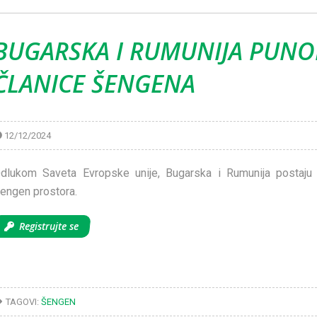
BUGARSKA I RUMUNIJA PUN
ČLANICE ŠENGENA
12/12/2024
dlukom Saveta Evropske unije, Bugarska i Rumunija postaju
engen prostora.
Registrujte se
TAGOVI:
ŠENGEN