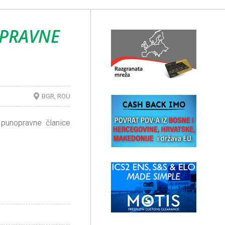
OPRAVNE
BGR
ROU
 punopravne članice