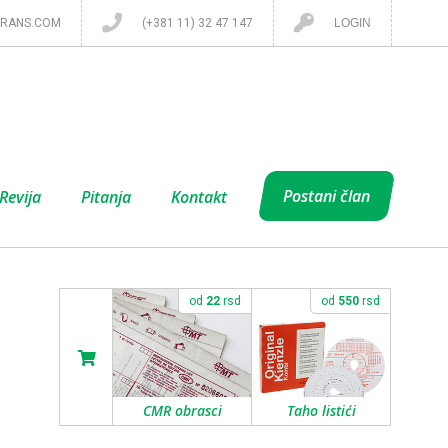
RANS.COM
(+381 11) 32 47 147
LOGIN
Postani član
Revija
Pitanja
Kontakt
od
22
rsd
od
550
rsd
CMR obrasci
Taho listići