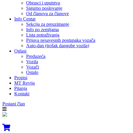
Obrasci i uputstva
Sigurno poslovanje
Od članova za članove
Info Centar
Sekcija za preuzimanje
Info po zemljama
Lista potraživanja
Prijava nesavesnih postupaka vozača
Auto-dan (trošak dangube vozila)
Oglasi
Preduzeća
Vozila
Vozači
Ostalo
Propisi
MT Revija
Pitanja
Kontakt
Postani član