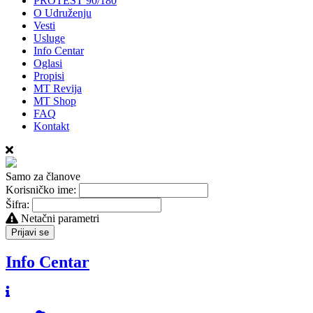
PROTEST 90/180
O Udruženju
Vesti
Usluge
Info Centar
Oglasi
Propisi
MT Revija
MT Shop
FAQ
Kontakt
Samo za članove
Korisničko ime:
Šifra:
Netačni parametri
Prijavi se
Info Centar