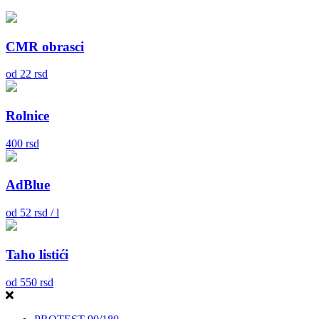
CMR obrasci
od
22
rsd
Rolnice
400
rsd
AdBlue
od
52
rsd / l
Taho listići
od
550
rsd