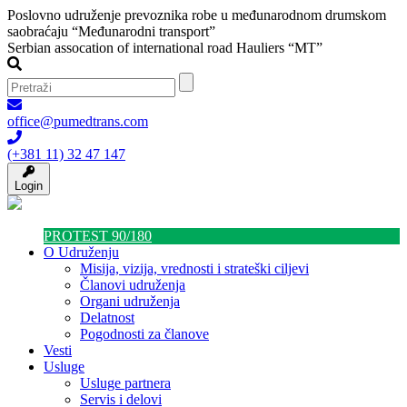
Poslovno udruženje prevoznika robe u međunarodnom drumskom
saobraćaju “Međunarodni transport”
Serbian assocation of international road Hauliers “MT”
office@pumedtrans.com
(+381 11) 32 47 147
Login
PROTEST 90/180
O Udruženju
Misija, vizija, vrednosti i strateški ciljevi
Članovi udruženja
Organi udruženja
Delatnost
Pogodnosti za članove
Vesti
Usluge
Usluge partnera
Servis i delovi