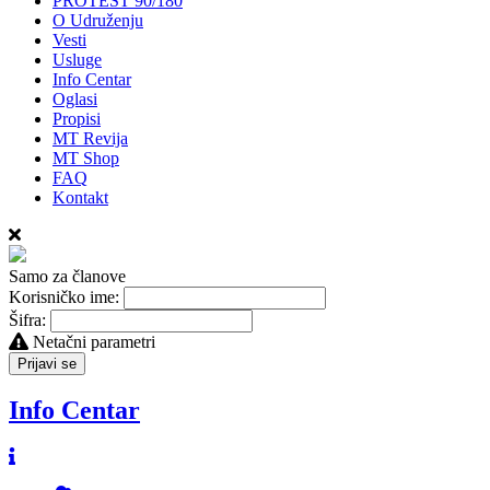
PROTEST 90/180
O Udruženju
Vesti
Usluge
Info Centar
Oglasi
Propisi
MT Revija
MT Shop
FAQ
Kontakt
Samo za članove
Korisničko ime:
Šifra:
Netačni parametri
Prijavi se
Info Centar