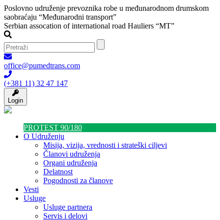
Poslovno udruženje prevoznika robe u međunarodnom drumskom
saobraćaju “Međunarodni transport”
Serbian assocation of international road Hauliers “MT”
office@pumedtrans.com
(+381 11) 32 47 147
Login
PROTEST 90/180
O Udruženju
Misija, vizija, vrednosti i strateški ciljevi
Članovi udruženja
Organi udruženja
Delatnost
Pogodnosti za članove
Vesti
Usluge
Usluge partnera
Servis i delovi