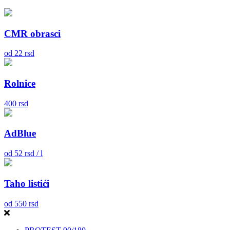
CMR obrasci
od
22
rsd
Rolnice
400
rsd
AdBlue
od
52
rsd / l
Taho listići
od
550
rsd