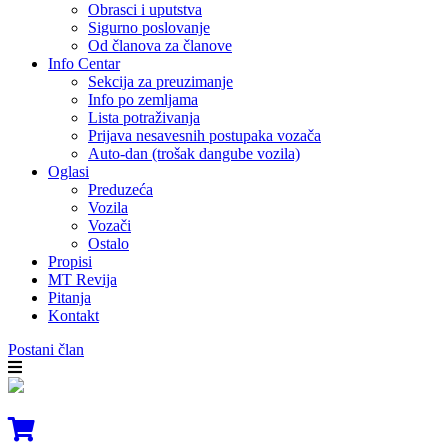
Obrasci i uputstva
Sigurno poslovanje
Od članova za članove
Info Centar
Sekcija za preuzimanje
Info po zemljama
Lista potraživanja
Prijava nesavesnih postupaka vozača
Auto-dan (trošak dangube vozila)
Oglasi
Preduzeća
Vozila
Vozači
Ostalo
Propisi
MT Revija
Pitanja
Kontakt
Postani član