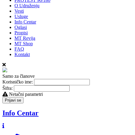
PROTEST 90/180
O Udruženju
Vesti
Usluge
Info Centar
Oglasi
Propisi
MT Revija
MT Shop
FAQ
Kontakt
Samo za članove
Korisničko ime:
Šifra:
Netačni parametri
Prijavi se
Info Centar