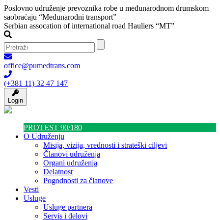
Poslovno udruženje prevoznika robe u međunarodnom drumskom
saobraćaju “Međunarodni transport”
Serbian assocation of international road Hauliers “MT”
office@pumedtrans.com
(+381 11) 32 47 147
Login
PROTEST 90/180
O Udruženju
Misija, vizija, vrednosti i strateški ciljevi
Članovi udruženja
Organi udruženja
Delatnost
Pogodnosti za članove
Vesti
Usluge
Usluge partnera
Servis i delovi