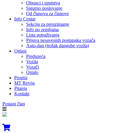
Obrasci i uputstva
Sigurno poslovanje
Od članova za članove
Info Centar
Sekcija za preuzimanje
Info po zemljama
Lista potraživanja
Prijava nesavesnih postupaka vozača
Auto-dan (trošak dangube vozila)
Oglasi
Preduzeća
Vozila
Vozači
Ostalo
Propisi
MT Revija
Pitanja
Kontakt
Postani član