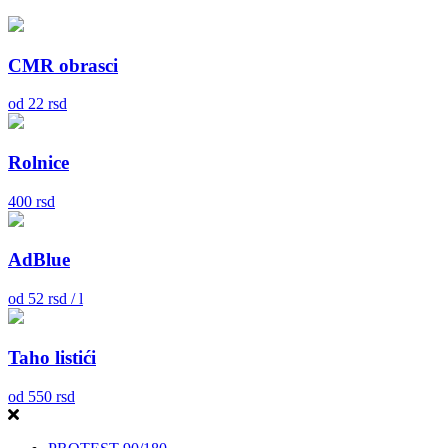
CMR obrasci
od
22
rsd
Rolnice
400
rsd
AdBlue
od
52
rsd / l
Taho listići
od
550
rsd