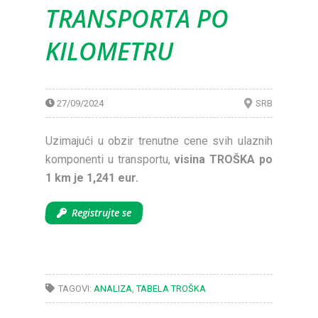
TRANSPORTA PO
KILOMETRU
27/09/2024
SRB
Uzimajući u obzir trenutne cene svih ulaznih
komponenti u transportu,
visina TROŠKA po
1 km je 1,241 eur.
Registrujte se
TAGOVI:
ANALIZA
,
TABELA TROŠKA