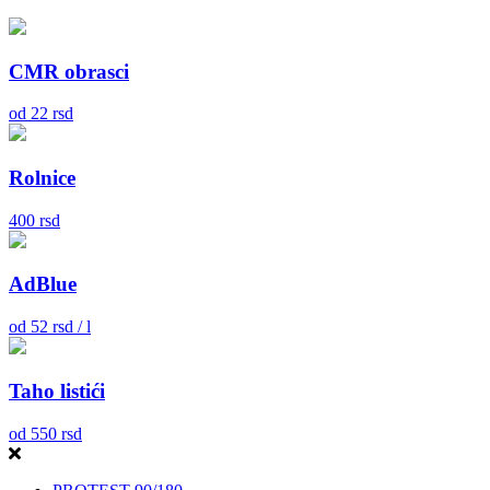
CMR obrasci
od
22
rsd
Rolnice
400
rsd
AdBlue
od
52
rsd / l
Taho listići
od
550
rsd