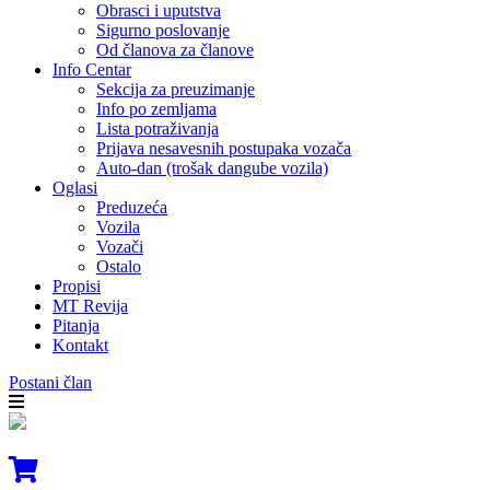
Obrasci i uputstva
Sigurno poslovanje
Od članova za članove
Info Centar
Sekcija za preuzimanje
Info po zemljama
Lista potraživanja
Prijava nesavesnih postupaka vozača
Auto-dan (trošak dangube vozila)
Oglasi
Preduzeća
Vozila
Vozači
Ostalo
Propisi
MT Revija
Pitanja
Kontakt
Postani član