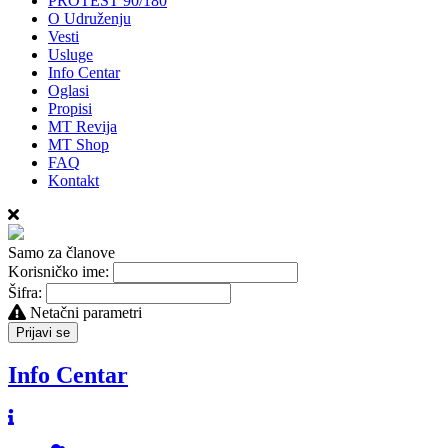
PROTEST 90/180
O Udruženju
Vesti
Usluge
Info Centar
Oglasi
Propisi
MT Revija
MT Shop
FAQ
Kontakt
Samo za članove
Korisničko ime:
Šifra:
Netačni parametri
Prijavi se
Info Centar