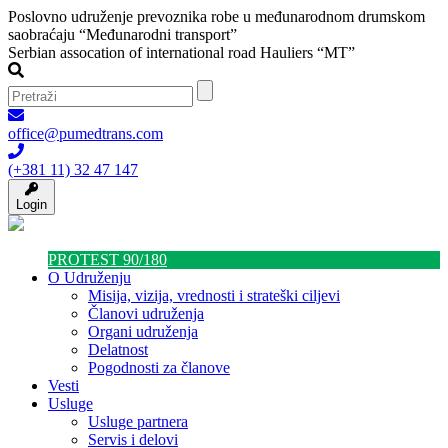
Poslovno udruženje prevoznika robe u međunarodnom drumskom
saobraćaju “Međunarodni transport”
Serbian assocation of international road Hauliers “MT”
office@pumedtrans.com
(+381 11) 32 47 147
Login
PROTEST 90/180
O Udruženju
Misija, vizija, vrednosti i strateški ciljevi
Članovi udruženja
Organi udruženja
Delatnost
Pogodnosti za članove
Vesti
Usluge
Usluge partnera
Servis i delovi