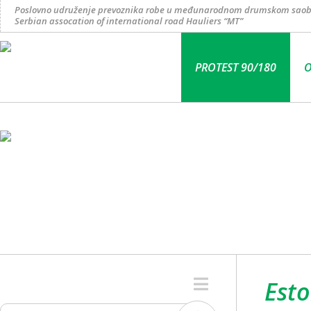
Poslovno udruženje prevoznika robe u međunarodnom drumskom saob
Serbian assocation of international road Hauliers “MT”
PROTEST 90/180
O
Esto