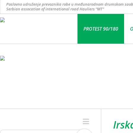
Poslovno udruženje prevoznika robe u međunarodnom drumskom saob
Serbian assocation of international road Hauliers “MT”
PROTEST 90/180
O
Irsk