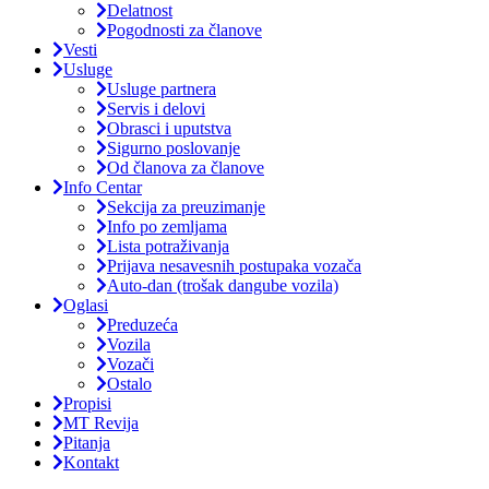
Delatnost
Pogodnosti za članove
Vesti
Usluge
Usluge partnera
Servis i delovi
Obrasci i uputstva
Sigurno poslovanje
Od članova za članove
Info Centar
Sekcija za preuzimanje
Info po zemljama
Lista potraživanja
Prijava nesavesnih postupaka vozača
Auto-dan (trošak dangube vozila)
Oglasi
Preduzeća
Vozila
Vozači
Ostalo
Propisi
MT Revija
Pitanja
Kontakt