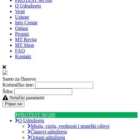
PROTEST 90/180
O Udruženju
Vesti
Usluge
Info Centar
Oglasi
Propisi
MT Revija
MT Shop
FAQ
Kontakt
Samo za članove
Korisničko ime:
Šifra:
Netačni parametri
Prijavi se
PROTEST 90/180
O Udruženju
Misija, vizija, vrednosti i strateški ciljevi
Članovi udruženja
Organi udruženja