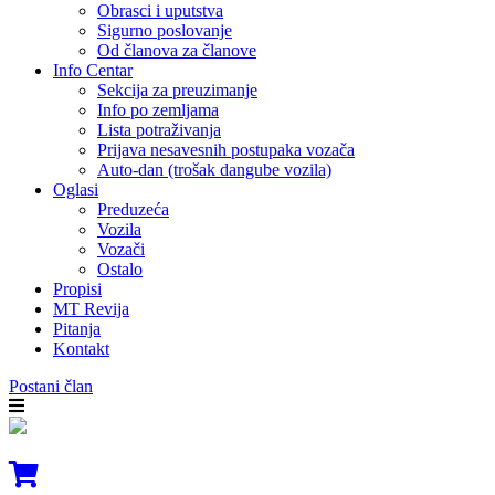
Obrasci i uputstva
Sigurno poslovanje
Od članova za članove
Info Centar
Sekcija za preuzimanje
Info po zemljama
Lista potraživanja
Prijava nesavesnih postupaka vozača
Auto-dan (trošak dangube vozila)
Oglasi
Preduzeća
Vozila
Vozači
Ostalo
Propisi
MT Revija
Pitanja
Kontakt
Postani član