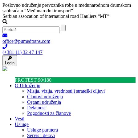
Poslovno udruženje prevoznika robe u međunarodnom drumskom
saobraćaju “Međunarodni transport”
Serbian assocation of international road Hauliers “MT”
office@pumedtrans.com
(+381 11) 32 47 147
Login
PROTEST 90/180
O Udruženju
Misija, vizija, vrednosti i strateški ciljevi
Članovi udruženja
Organi udruženja
Delatnost
Pogodnosti za članove
Vesti
Usluge
Usluge partnera
Servis i delovi