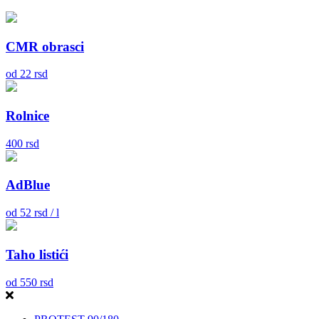
CMR obrasci
od
22
rsd
Rolnice
400
rsd
AdBlue
od
52
rsd / l
Taho listići
od
550
rsd