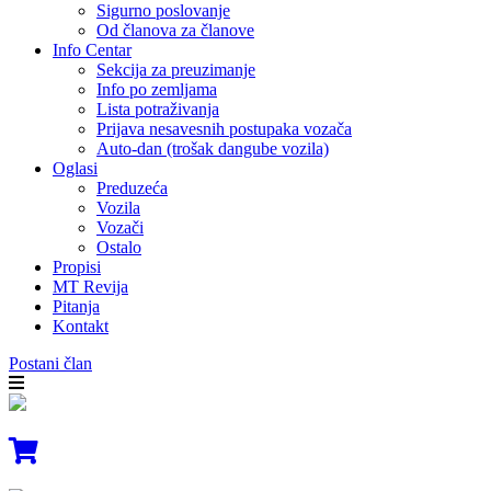
Sigurno poslovanje
Od članova za članove
Info Centar
Sekcija za preuzimanje
Info po zemljama
Lista potraživanja
Prijava nesavesnih postupaka vozača
Auto-dan (trošak dangube vozila)
Oglasi
Preduzeća
Vozila
Vozači
Ostalo
Propisi
MT Revija
Pitanja
Kontakt
Postani član