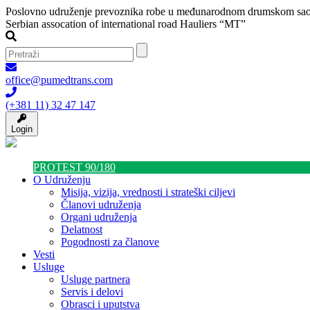
Poslovno udruženje prevoznika robe u međunarodnom drumskom sao
Serbian assocation of international road Hauliers “MT”
office@pumedtrans.com
(+381 11) 32 47 147
Login
PROTEST 90/180
O Udruženju
Misija, vizija, vrednosti i strateški ciljevi
Članovi udruženja
Organi udruženja
Delatnost
Pogodnosti za članove
Vesti
Usluge
Usluge partnera
Servis i delovi
Obrasci i uputstva