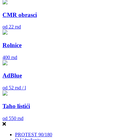
CMR obrasci
od
22
rsd
Rolnice
400
rsd
AdBlue
od
52
rsd / l
Taho listići
od
550
rsd
PROTEST 90/180