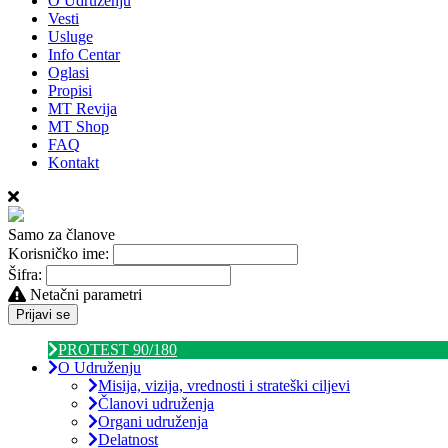
O Udruženju
Vesti
Usluge
Info Centar
Oglasi
Propisi
MT Revija
MT Shop
FAQ
Kontakt
Samo za članove
Korisničko ime:
Šifra:
Netačni parametri
Prijavi se
PROTEST 90/180
O Udruženju
Misija, vizija, vrednosti i strateški ciljevi
Članovi udruženja
Organi udruženja
Delatnost