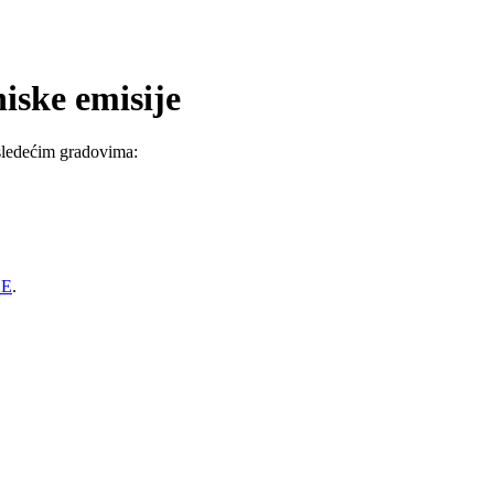
iske emisije
sledećim gradovima:
E
.