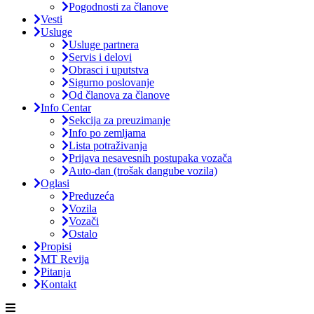
Pogodnosti za članove
Vesti
Usluge
Usluge partnera
Servis i delovi
Obrasci i uputstva
Sigurno poslovanje
Od članova za članove
Info Centar
Sekcija za preuzimanje
Info po zemljama
Lista potraživanja
Prijava nesavesnih postupaka vozača
Auto-dan (trošak dangube vozila)
Oglasi
Preduzeća
Vozila
Vozači
Ostalo
Propisi
MT Revija
Pitanja
Kontakt