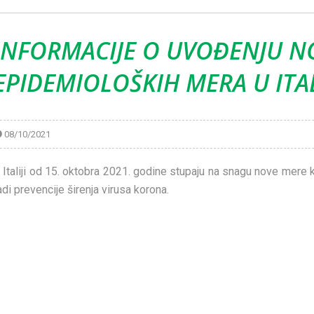
INFORMACIJE O UVOĐENJU N
EPIDEMIOLOŠKIH MERA U ITAL
08/10/2021
 Italiji od 15. oktobra 2021. godine stupaju na snagu nove mere k
adi prevencije širenja virusa korona.