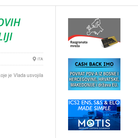
OVIH
IJI
ITA
oje je Vlada usvojila