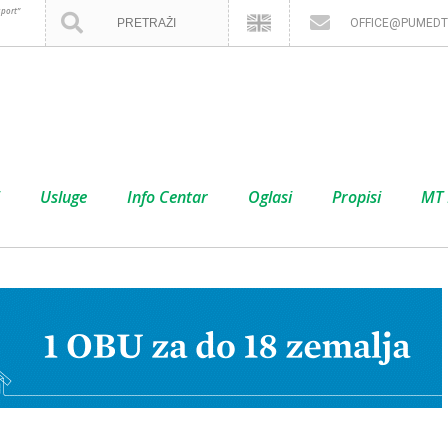
port”
OFFICE@PUMEDT
Usluge
Info Centar
Oglasi
Propisi
MT 