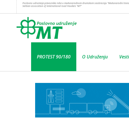
Poslovno udruženje prevoznika robe u međunarodnom drumskom saobraćaju “Međunarodni trans
Serbian assocation of international road Hauliers “MT”
PROTEST 90/180
O Udruženju
Vesti