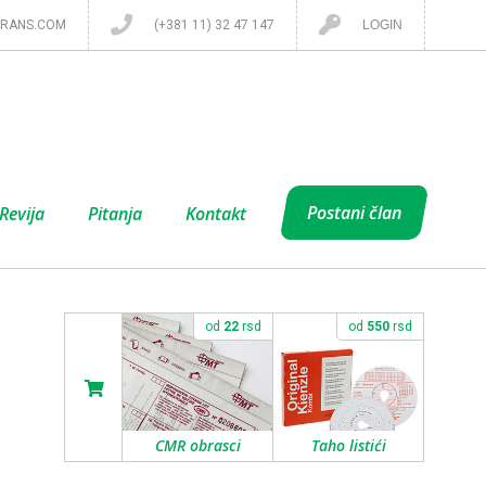
RANS.COM
(+381 11) 32 47 147
LOGIN
Postani član
Revija
Pitanja
Kontakt
od
22
rsd
od
550
rsd
CMR obrasci
Taho listići