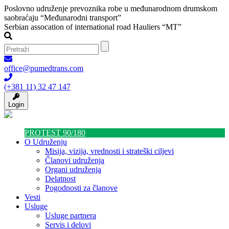
Poslovno udruženje prevoznika robe u međunarodnom drumskom
saobraćaju “Međunarodni transport”
Serbian assocation of international road Hauliers “MT”
office@pumedtrans.com
(+381 11) 32 47 147
Login
PROTEST 90/180
O Udruženju
Misija, vizija, vrednosti i strateški ciljevi
Članovi udruženja
Organi udruženja
Delatnost
Pogodnosti za članove
Vesti
Usluge
Usluge partnera
Servis i delovi