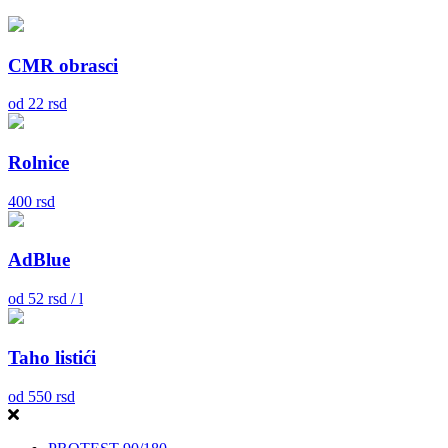
CMR obrasci
od
22
rsd
Rolnice
400
rsd
AdBlue
od
52
rsd / l
Taho listići
od
550
rsd