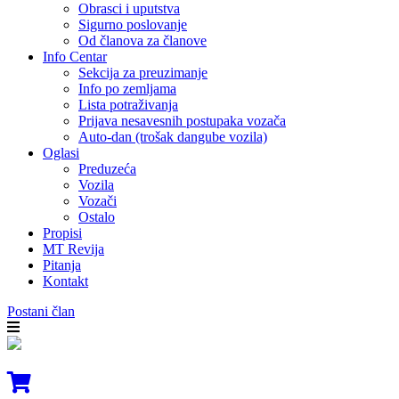
Obrasci i uputstva
Sigurno poslovanje
Od članova za članove
Info Centar
Sekcija za preuzimanje
Info po zemljama
Lista potraživanja
Prijava nesavesnih postupaka vozača
Auto-dan (trošak dangube vozila)
Oglasi
Preduzeća
Vozila
Vozači
Ostalo
Propisi
MT Revija
Pitanja
Kontakt
Postani član