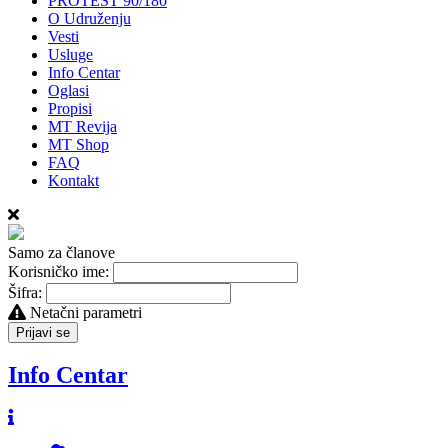
PROTEST 90/180
O Udruženju
Vesti
Usluge
Info Centar
Oglasi
Propisi
MT Revija
MT Shop
FAQ
Kontakt
Samo za članove
Korisničko ime:
Šifra:
Netačni parametri
Prijavi se
Info Centar