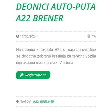
DEONICI AUTO-PUTA
A22 BRENER
17/05/2024
ITA
Na deonici auto-puta A22 u maju sprovodiće
se dodatne zabrane kretanja za teretna vozila
čija ukupna masa prelazi 7,5 tona.
Registrujte se
TAGOVI:
A22
,
BRENNER