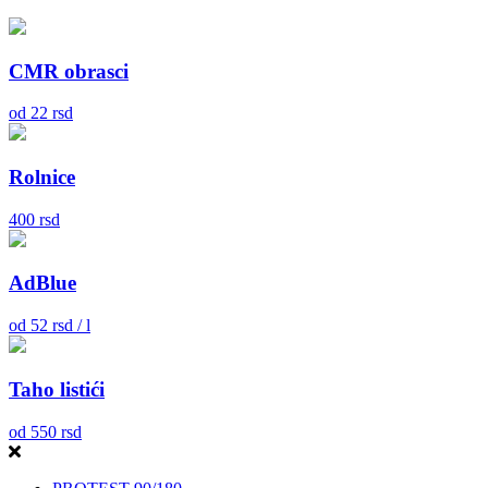
CMR obrasci
od
22
rsd
Rolnice
400
rsd
AdBlue
od
52
rsd / l
Taho listići
od
550
rsd