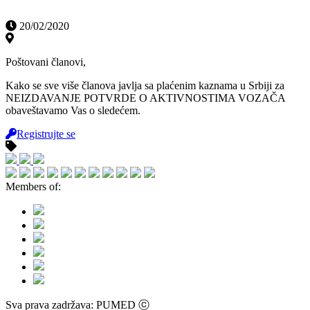
20/02/2020
Poštovani članovi,
Kako se sve više članova javlja sa plaćenim kaznama u Srbiji za
NEIZDAVANJE POTVRDE O AKTIVNOSTIMA VOZAČA
obaveštavamo Vas o sledećem.
Registrujte se
Members of:
Sva prava zadržava: PUMED ⓒ