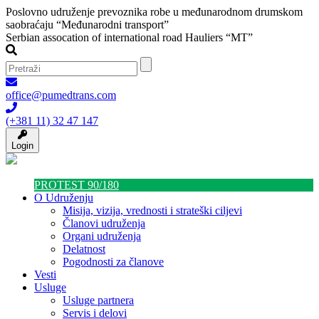
Poslovno udruženje prevoznika robe u međunarodnom drumskom
saobraćaju “Međunarodni transport”
Serbian assocation of international road Hauliers “MT”
office@pumedtrans.com
(+381 11) 32 47 147
Login
PROTEST 90/180
O Udruženju
Misija, vizija, vrednosti i strateški ciljevi
Članovi udruženja
Organi udruženja
Delatnost
Pogodnosti za članove
Vesti
Usluge
Usluge partnera
Servis i delovi