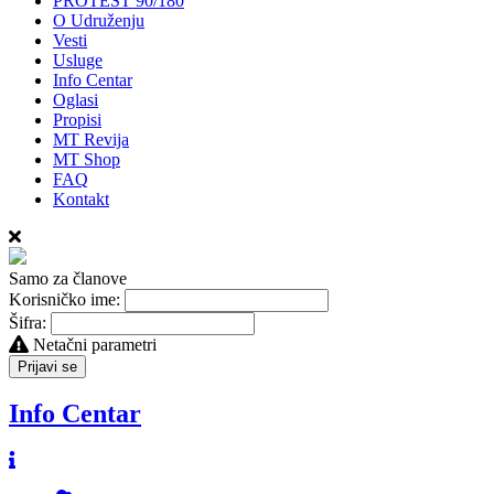
PROTEST 90/180
O Udruženju
Vesti
Usluge
Info Centar
Oglasi
Propisi
MT Revija
MT Shop
FAQ
Kontakt
Samo za članove
Korisničko ime:
Šifra:
Netačni parametri
Prijavi se
Info Centar