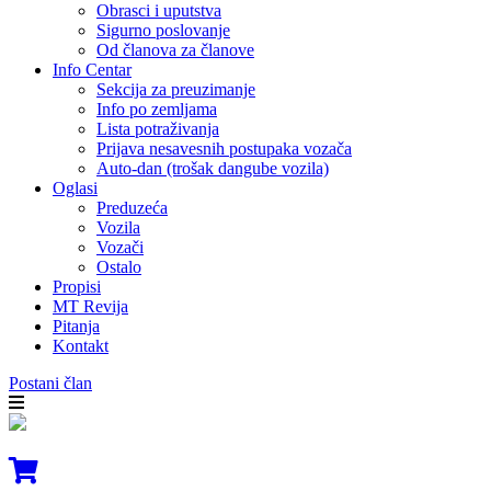
Obrasci i uputstva
Sigurno poslovanje
Od članova za članove
Info Centar
Sekcija za preuzimanje
Info po zemljama
Lista potraživanja
Prijava nesavesnih postupaka vozača
Auto-dan (trošak dangube vozila)
Oglasi
Preduzeća
Vozila
Vozači
Ostalo
Propisi
MT Revija
Pitanja
Kontakt
Postani član