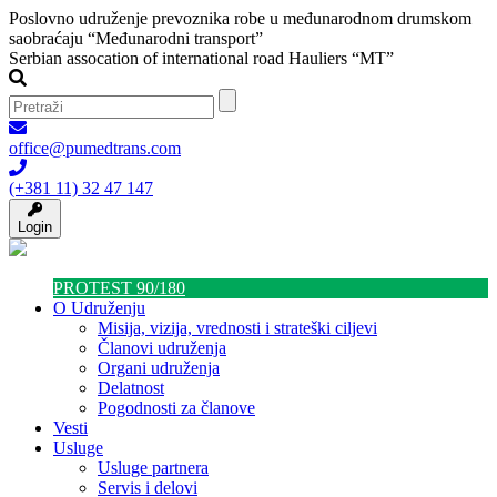
Poslovno udruženje prevoznika robe u međunarodnom drumskom
saobraćaju “Međunarodni transport”
Serbian assocation of international road Hauliers “MT”
office@pumedtrans.com
(+381 11) 32 47 147
Login
PROTEST 90/180
O Udruženju
Misija, vizija, vrednosti i strateški ciljevi
Članovi udruženja
Organi udruženja
Delatnost
Pogodnosti za članove
Vesti
Usluge
Usluge partnera
Servis i delovi