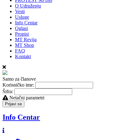
PROTEST 90/180
O Udruženju
Vesti
Usluge
Info Centar
Oglasi
Propisi
MT Revija
MT Shop
FAQ
Kontakt
Samo za članove
Korisničko ime:
Šifra:
Netačni parametri
Prijavi se
Info Centar