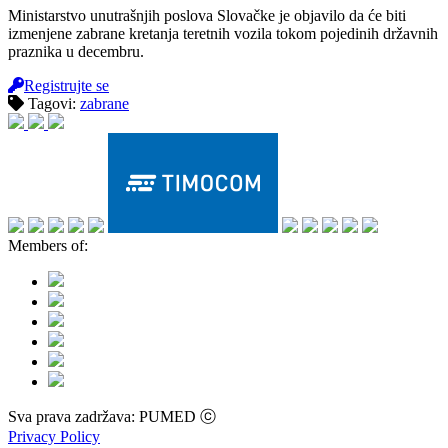
Ministarstvo unutrašnjih poslova Slovačke je objavilo da će biti
izmenjene zabrane kretanja teretnih vozila tokom pojedinih državnih
praznika u decembru.
Registrujte se
Tagovi:
zabrane
Members of:
Sva prava zadržava: PUMED ⓒ
Privacy Policy