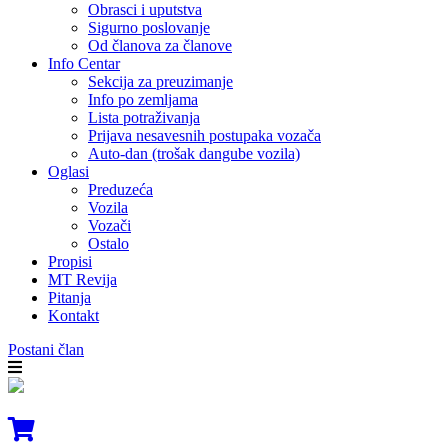
Obrasci i uputstva
Sigurno poslovanje
Od članova za članove
Info Centar
Sekcija za preuzimanje
Info po zemljama
Lista potraživanja
Prijava nesavesnih postupaka vozača
Auto-dan (trošak dangube vozila)
Oglasi
Preduzeća
Vozila
Vozači
Ostalo
Propisi
MT Revija
Pitanja
Kontakt
Postani član