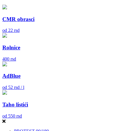
CMR obrasci
od
22
rsd
Rolnice
400
rsd
AdBlue
od
52
rsd / l
Taho listići
od
550
rsd