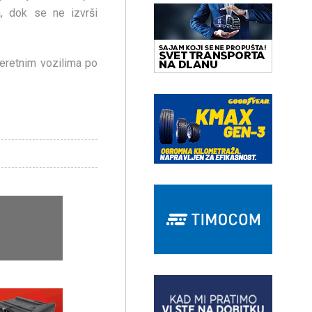
a, dok se ne izvrši
eretnim vozilima po