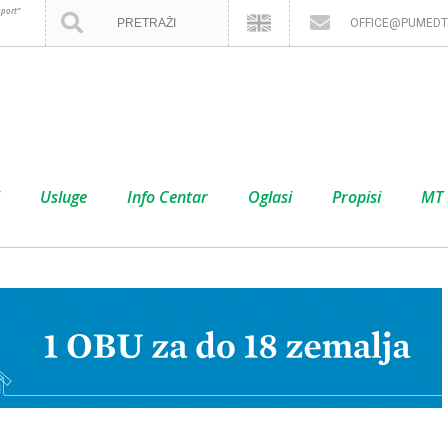
port”
OFFICE@PUMEDT
Usluge
Info Centar
Oglasi
Propisi
MT 