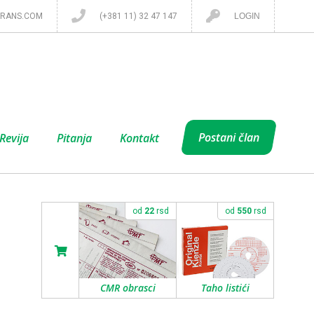
RANS.COM
(+381 11) 32 47 147
LOGIN
Postani član
Revija
Pitanja
Kontakt
od
22
rsd
od
550
rsd
CMR obrasci
Taho listići