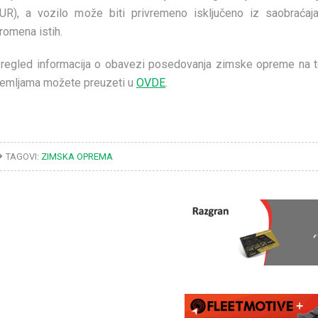
UR), a vozilo može biti privremeno isključeno iz saobraćaj
romena istih.
regled informacija o obavezi posedovanja zimske opreme na t
emljama možete preuzeti u
OVDE
.
TAGOVI:
ZIMSKA OPREMA