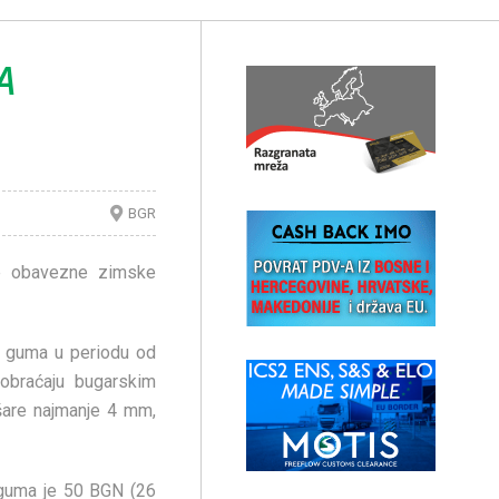
A
BGR
e obavezne zimske
 guma u periodu od
obraćaju bugarskim
šare najmanje 4 mm,
 guma je 50 BGN (26