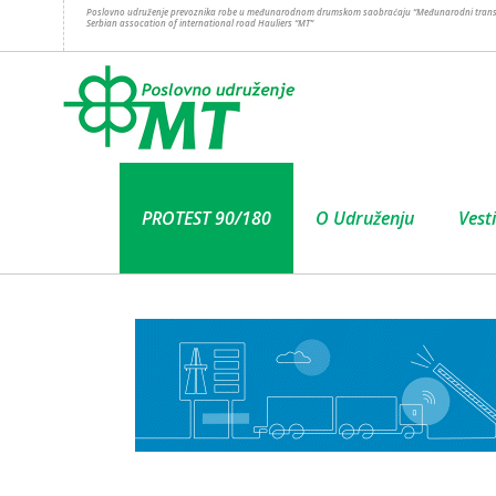
Poslovno udruženje prevoznika robe u međunarodnom drumskom saobraćaju “Međunarodni trans
Serbian assocation of international road Hauliers “MT”
PROTEST 90/180
O Udruženju
Vesti