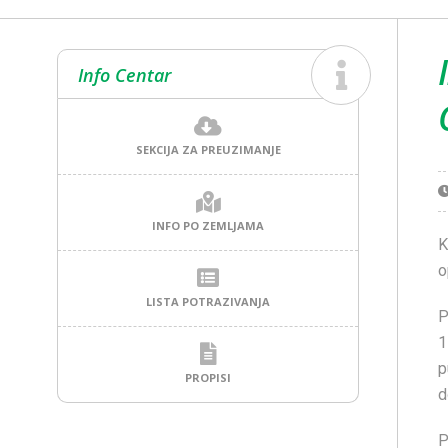
Info Centar
SEKCIJA ZA PREUZIMANJE
INFO PO ZEMLJAMA
K
o
LISTA POTRAZIVANJA
P
1
p
PROPISI
d
P