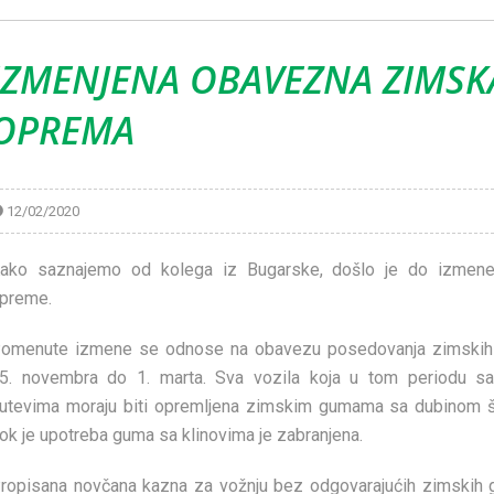
IZMENJENA OBAVEZNA ZIMSK
OPREMA
12/02/2020
ako saznajemo od kolega iz Bugarske, došlo je do izmen
preme.
omenute izmene se odnose na obavezu posedovanja zimskih
5. novembra do 1. marta. Sva vozila koja u tom periodu sa
utevima moraju biti opremljena zimskim gumama sa dubinom 
ok je upotreba guma sa klinovima je zabranjena.
ropisana novčana kazna za vožnju bez odgovarajućih zimskih