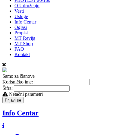
PROTEST 90/180
O Udruženju
Vesti
Usluge
Info Centar
Oglasi
Propisi
MT Revija
MT Shop
FAQ
Kontakt
Samo za članove
Korisničko ime:
Šifra:
Netačni parametri
Prijavi se
Info Centar