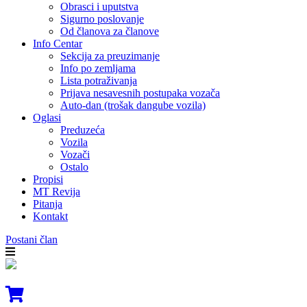
Obrasci i uputstva
Sigurno poslovanje
Od članova za članove
Info Centar
Sekcija za preuzimanje
Info po zemljama
Lista potraživanja
Prijava nesavesnih postupaka vozača
Auto-dan (trošak dangube vozila)
Oglasi
Preduzeća
Vozila
Vozači
Ostalo
Propisi
MT Revija
Pitanja
Kontakt
Postani član