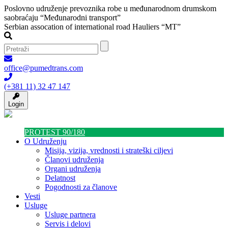
Poslovno udruženje prevoznika robe u međunarodnom drumskom
saobraćaju “Međunarodni transport”
Serbian assocation of international road Hauliers “MT”
office@pumedtrans.com
(+381 11) 32 47 147
Login
PROTEST 90/180
O Udruženju
Misija, vizija, vrednosti i strateški ciljevi
Članovi udruženja
Organi udruženja
Delatnost
Pogodnosti za članove
Vesti
Usluge
Usluge partnera
Servis i delovi