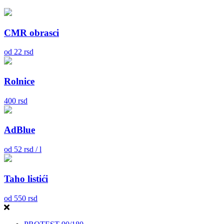
CMR obrasci
od
22
rsd
Rolnice
400
rsd
AdBlue
od
52
rsd / l
Taho listići
od
550
rsd