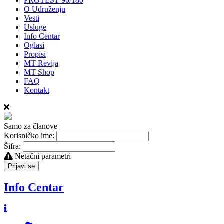
PROTEST 90/180
O Udruženju
Vesti
Usluge
Info Centar
Oglasi
Propisi
MT Revija
MT Shop
FAQ
Kontakt
Samo za članove
Korisničko ime:
Šifra:
Netačni parametri
Prijavi se
Info Centar