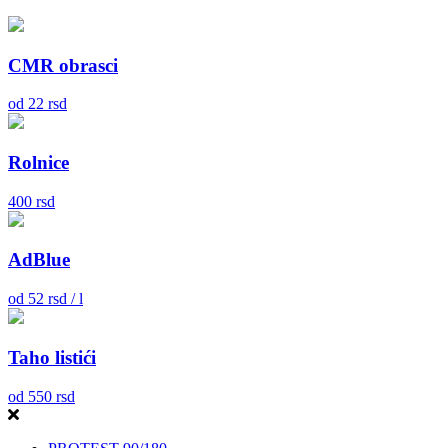
CMR obrasci
od
22
rsd
Rolnice
400
rsd
AdBlue
od
52
rsd / l
Taho listići
od
550
rsd