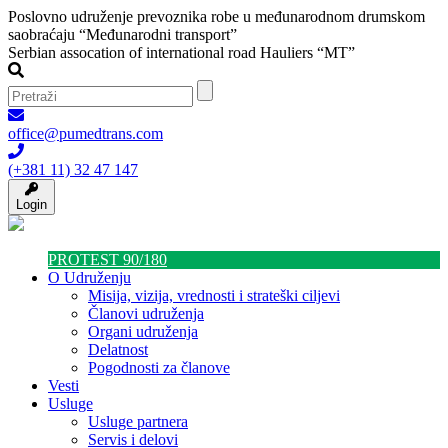
Poslovno udruženje prevoznika robe u međunarodnom drumskom
saobraćaju “Međunarodni transport”
Serbian assocation of international road Hauliers “MT”
office@pumedtrans.com
(+381 11) 32 47 147
Login
PROTEST 90/180
O Udruženju
Misija, vizija, vrednosti i strateški ciljevi
Članovi udruženja
Organi udruženja
Delatnost
Pogodnosti za članove
Vesti
Usluge
Usluge partnera
Servis i delovi