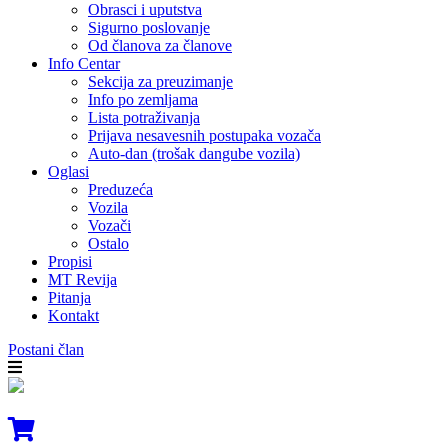
Obrasci i uputstva
Sigurno poslovanje
Od članova za članove
Info Centar
Sekcija za preuzimanje
Info po zemljama
Lista potraživanja
Prijava nesavesnih postupaka vozača
Auto-dan (trošak dangube vozila)
Oglasi
Preduzeća
Vozila
Vozači
Ostalo
Propisi
MT Revija
Pitanja
Kontakt
Postani član