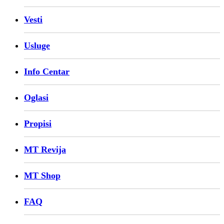
Vesti
Usluge
Info Centar
Oglasi
Propisi
MT Revija
MT Shop
FAQ