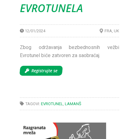
EVROTUNELA
12/01/2024
FRA
UK
Zbog održavanja bezbednosnih vežbi
Evrotunel biće zatvoren za saobraćaj.
Registrujte se
TAGOVI:
EVROTUNEL
,
LAMANŠ