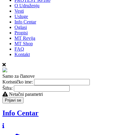
PROTEST 90/180
O Udruženju
Vesti
Usluge
Info Centar
Oglasi
Propisi
MT Revija
MT Shop
FAQ
Kontakt
Samo za članove
Korisničko ime:
Šifra:
Netačni parametri
Prijavi se
Info Centar