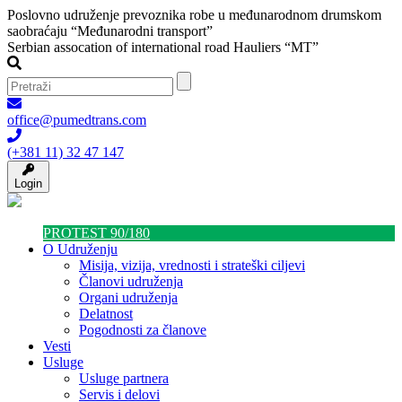
Poslovno udruženje prevoznika robe u međunarodnom drumskom
saobraćaju “Međunarodni transport”
Serbian assocation of international road Hauliers “MT”
office@pumedtrans.com
(+381 11) 32 47 147
Login
PROTEST 90/180
O Udruženju
Misija, vizija, vrednosti i strateški ciljevi
Članovi udruženja
Organi udruženja
Delatnost
Pogodnosti za članove
Vesti
Usluge
Usluge partnera
Servis i delovi