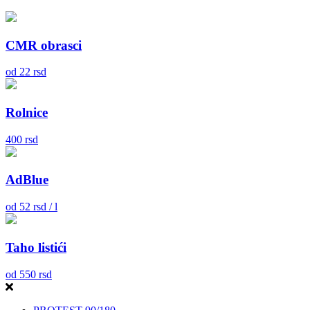
CMR obrasci
od
22
rsd
Rolnice
400
rsd
AdBlue
od
52
rsd / l
Taho listići
od
550
rsd