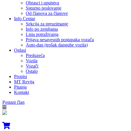
Obrasci i uputstva
Sigurno poslovanje
Od članova za članove
Info Centar
Sekcija za preuzimanje
Info po zemljama
Lista potraživanja
Prijava nesavesnih postupaka vozača
Auto-dan (trošak dangube vozila)
Oglasi
Preduzeća
Vozila
Vozači
Ostalo
Propisi
MT Revija
Pitanja
Kontakt
Postani član