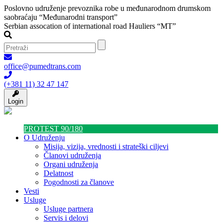
Poslovno udruženje prevoznika robe u međunarodnom drumskom
saobraćaju “Međunarodni transport”
Serbian assocation of international road Hauliers “MT”
office@pumedtrans.com
(+381 11) 32 47 147
Login
PROTEST 90/180
O Udruženju
Misija, vizija, vrednosti i strateški ciljevi
Članovi udruženja
Organi udruženja
Delatnost
Pogodnosti za članove
Vesti
Usluge
Usluge partnera
Servis i delovi