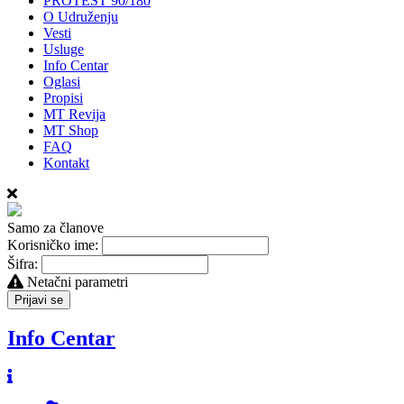
PROTEST 90/180
O Udruženju
Vesti
Usluge
Info Centar
Oglasi
Propisi
MT Revija
MT Shop
FAQ
Kontakt
Samo za članove
Korisničko ime:
Šifra:
Netačni parametri
Prijavi se
Info Centar