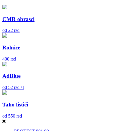
CMR obrasci
od
22
rsd
Rolnice
400
rsd
AdBlue
od
52
rsd / l
Taho listići
od
550
rsd