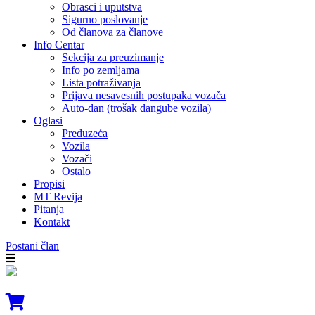
Obrasci i uputstva
Sigurno poslovanje
Od članova za članove
Info Centar
Sekcija za preuzimanje
Info po zemljama
Lista potraživanja
Prijava nesavesnih postupaka vozača
Auto-dan (trošak dangube vozila)
Oglasi
Preduzeća
Vozila
Vozači
Ostalo
Propisi
MT Revija
Pitanja
Kontakt
Postani član