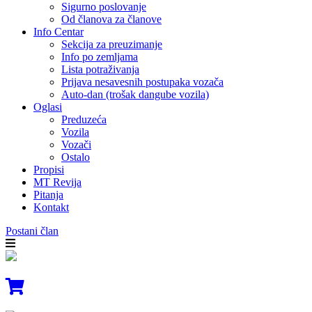
Sigurno poslovanje
Od članova za članove
Info Centar
Sekcija za preuzimanje
Info po zemljama
Lista potraživanja
Prijava nesavesnih postupaka vozača
Auto-dan (trošak dangube vozila)
Oglasi
Preduzeća
Vozila
Vozači
Ostalo
Propisi
MT Revija
Pitanja
Kontakt
Postani član