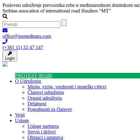
Poslovno udruženje prevoznika robe u međunarodnom drumskom sao
Serbian assocation of international road Hauliers “MT”
office@pumedtrans.com
(+381 11) 32 47 147
Login
PROTEST 90/180
O Udruženju
Misija, vizija, vrednosti i strateški ciljevi
Članovi udruženja
Organi udruženja
Delatnost
Pogodnosti za članove
Vesti
Usluge
Usluge partnera
Servis i delovi
Obrasci i uputstva