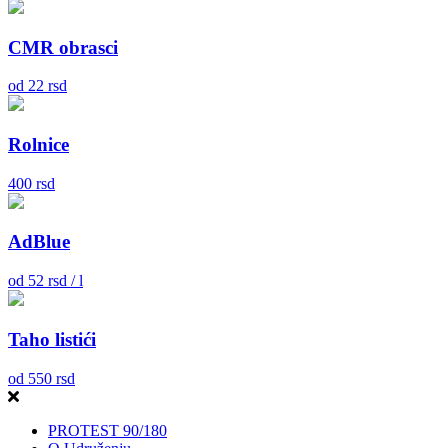
CMR obrasci
od
22
rsd
Rolnice
400
rsd
AdBlue
od
52
rsd / l
Taho listići
od
550
rsd
PROTEST 90/180