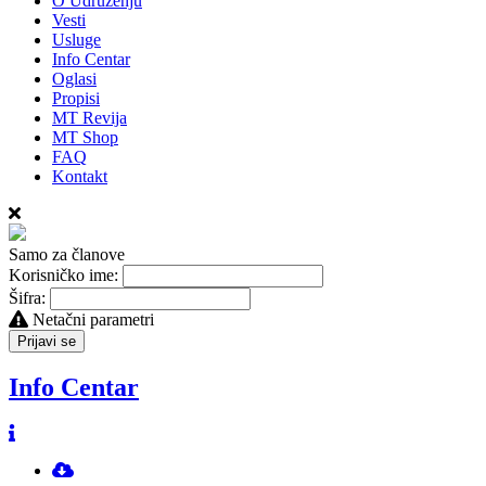
O Udruženju
Vesti
Usluge
Info Centar
Oglasi
Propisi
MT Revija
MT Shop
FAQ
Kontakt
Samo za članove
Korisničko ime:
Šifra:
Netačni parametri
Prijavi se
Info Centar