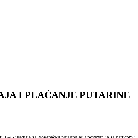
JA I PLAĆANJE PUTARINE
TAG uredjaje za slovenačku putarinu ali i povezati ih sa karticom i