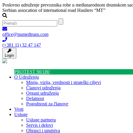
Poslovno udruženje prevoznika robe u međunarodnom drumskom sao
Serbian assocation of international road Hauliers “MT”
office@pumedtrans.com
(+381 11) 32 47 147
Login
PROTEST 90/180
O Udruženju
Misija, vizija, vrednosti i strateški ciljevi
Članovi udruženja
Organi udruženja
Delatnost
Pogodnosti za članove
Vesti
Usluge
Usluge partnera
Servis i delovi
Obrasci i uputstva