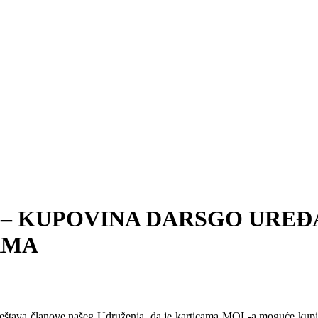
 – KUPOVINA DARSGO UREĐA
AMA
eštava članove našeg Udruženja, da je karticama MOL-a moguće kupiti 