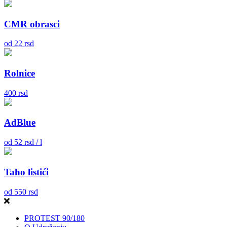
CMR obrasci
od
22
rsd
Rolnice
400
rsd
AdBlue
od
52
rsd / l
Taho listići
od
550
rsd
PROTEST 90/180