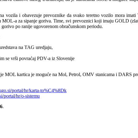
retna vozila i obavezuje prevoznike da svako teretno vozilo mora ima
 MOL-a za sipanje goriva. Time, svi prevoznici koji imaju GOLD (zla
 za gorivo po ranije ugovorenom obračunskom periodu.
:
sredstava na TAG uredjaju,
m se vrši povraćaj PDV-a iz Slovenije
nje MOL kartica je moguće na Mol, Petrol, OMV stanicama i DARS pr
sgo.si/portal/hr/karta-to%C4%8Dk
i/portal/hr/o-sistemu
76
.