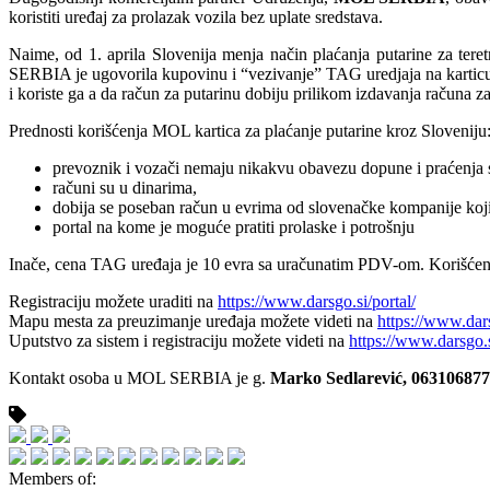
koristiti uređaj za prolazak vozila bez uplate sredstava.
Naime, od 1. aprila Slovenija menja način plaćanja putarine za te
SERBIA je ugovorila kupovinu i “vezivanje” TAG uredjaja na karticu
i koriste ga a da račun za putarinu dobiju prilikom izdavanja računa
Prednosti korišćenja MOL kartica za plaćanje putarine kroz Sloveniju
prevoznik i vozači nemaju nikakvu obavezu dopune i praćenja 
računi su u dinarima,
dobija se poseban račun u evrima od slovenačke kompanije koji
portal na kome je moguće pratiti prolaske i potrošnju
Inače, cena TAG uređaja je 10 evra sa uračunatim PDV-om. Korišće
Registraciju možete uraditi na
https://www.darsgo.si/portal/
Mapu mesta za preuzimanje uređaja možete videti na
https://www.dar
Uputstvo za sistem i registraciju možete videti na
https://www.darsgo.s
Kontakt osoba u MOL SERBIA je g.
Marko Sedlarević, 06310687
Members of: