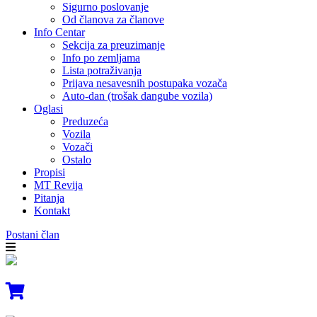
Sigurno poslovanje
Od članova za članove
Info Centar
Sekcija za preuzimanje
Info po zemljama
Lista potraživanja
Prijava nesavesnih postupaka vozača
Auto-dan (trošak dangube vozila)
Oglasi
Preduzeća
Vozila
Vozači
Ostalo
Propisi
MT Revija
Pitanja
Kontakt
Postani član