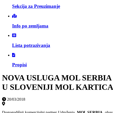
Sekcija za Preuzimanje
Info po zemljama
Lista potrazivanja
Propisi
NOVA USLUGA MOL SERBIA
U SLOVENIJI MOL KARTIC
20/03/2018
Dugogodišnji komercijalni partner Udruženja,
MOL SERBIA
, obav