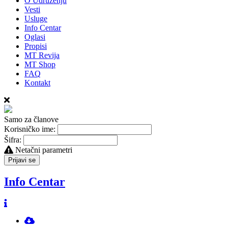
O Udruženju
Vesti
Usluge
Info Centar
Oglasi
Propisi
MT Revija
MT Shop
FAQ
Kontakt
Samo za članove
Korisničko ime:
Šifra:
Netačni parametri
Prijavi se
Info Centar