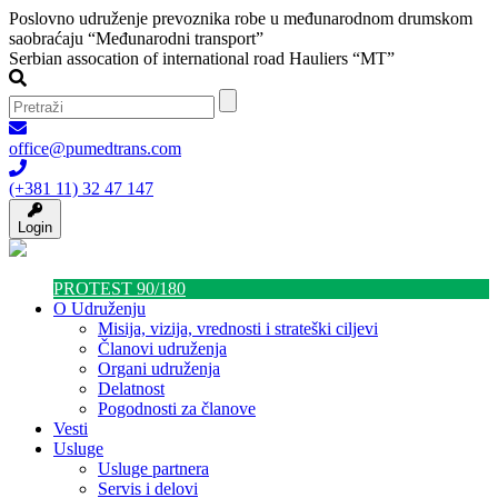
Poslovno udruženje prevoznika robe u međunarodnom drumskom
saobraćaju “Međunarodni transport”
Serbian assocation of international road Hauliers “MT”
office@pumedtrans.com
(+381 11) 32 47 147
Login
PROTEST 90/180
O Udruženju
Misija, vizija, vrednosti i strateški ciljevi
Članovi udruženja
Organi udruženja
Delatnost
Pogodnosti za članove
Vesti
Usluge
Usluge partnera
Servis i delovi