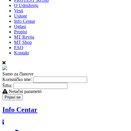
PROTEST 90/180
O Udruženju
Vesti
Usluge
Info Centar
Oglasi
Propisi
MT Revija
MT Shop
FAQ
Kontakt
Samo za članove
Korisničko ime:
Šifra:
Netačni parametri
Prijavi se
Info Centar