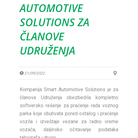
AUTOMOTIVE
SOLUTIONS ZA
ČLANOVE
UDRUŽENJA
21/09/2022
Kompanija Smart Automotive Solutions je za
članove Udruženja obezbedila kompletno
softversko rešenje za praćenje rada voznog
parka koje obuhvata pored ostalog i praćenje
vozila i izveštaje vezane za radno vreme
vozača, daljinsko očitavanje podataka
tahografa i drugo.