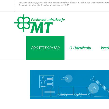
Poslovno udruženje prevoznika robe u međunarodnom drumskom saobraćaju “Međunarodni trans
Serbian assocation of international road Hauliers “MT”
PROTEST 90/180
O Udruženju
Vesti