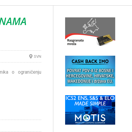
ANAMA
SVN
lnika o ograničenju