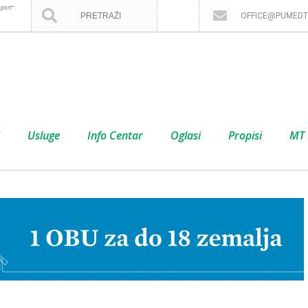
port”
OFFICE@PUMEDT
Usluge
Info Centar
Oglasi
Propisi
MT 