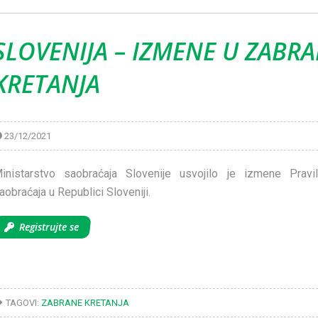
SLOVENIJA – IZMENE U ZABR
KRETANJA
23/12/2021
inistarstvo saobraćaja Slovenije usvojilo je izmene Pravi
aobraćaja u Republici Sloveniji.
Registrujte se
TAGOVI:
ZABRANE KRETANJA