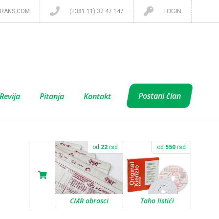
RANS.COM
(+381 11) 32 47 147
LOGIN
Postani član
Revija
Pitanja
Kontakt
od
22
rsd
od
550
rsd
CMR obrasci
Taho listići