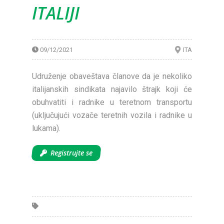
ITALIJI
09/12/2021
ITA
Udruženje obaveštava članove da je nekoliko
italijanskih sindikata najavilo štrajk koji će
obuhvatiti i radnike u teretnom transportu
(uključujući vozače teretnih vozila i radnike u
lukama).
Registrujte se