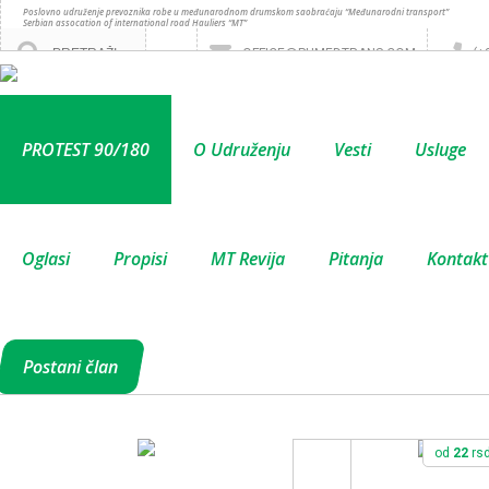
Poslovno udruženje prevoznika robe u međunarodnom drumskom saobraćaju “Međunarodni transport”
Serbian assocation of international road Hauliers “MT”
OFFICE@PUMEDTRANS.COM
(+
PROTEST 90/180
O Udruženju
Vesti
Usluge
Oglasi
Propisi
MT Revija
Pitanja
Kontakt
Postani član
od
22
rs