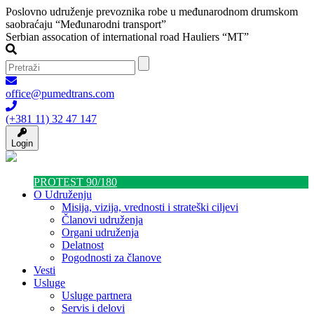
Poslovno udruženje prevoznika robe u međunarodnom drumskom
saobraćaju “Međunarodni transport”
Serbian assocation of international road Hauliers “MT”
office@pumedtrans.com
(+381 11) 32 47 147
Login
PROTEST 90/180
O Udruženju
Misija, vizija, vrednosti i strateški ciljevi
Članovi udruženja
Organi udruženja
Delatnost
Pogodnosti za članove
Vesti
Usluge
Usluge partnera
Servis i delovi