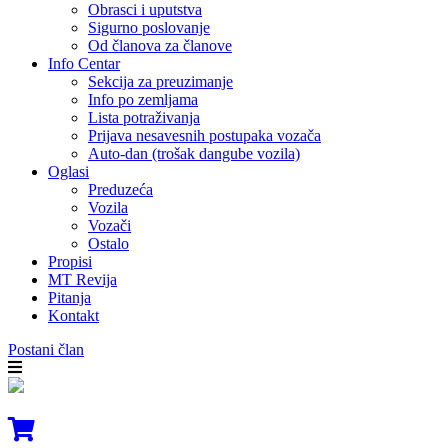
Obrasci i uputstva
Sigurno poslovanje
Od članova za članove
Info Centar
Sekcija za preuzimanje
Info po zemljama
Lista potraživanja
Prijava nesavesnih postupaka vozača
Auto-dan (trošak dangube vozila)
Oglasi
Preduzeća
Vozila
Vozači
Ostalo
Propisi
MT Revija
Pitanja
Kontakt
Postani član