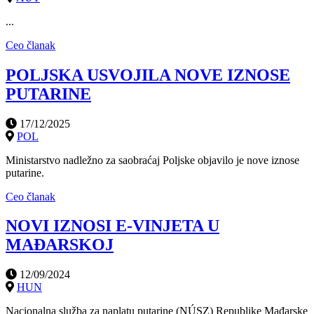
...
Ceo članak
POLJSKA USVOJILA NOVE IZNOSE
PUTARINE
17/12/2025
POL
Ministarstvo nadležno za saobraćaj Poljske objavilo je nove iznose
putarine.
Ceo članak
NOVI IZNOSI E-VINJETA U
MAĐARSKOJ
12/09/2024
HUN
Nacionalna služba za naplatu putarine (NÚSZ) Republike Mađarske