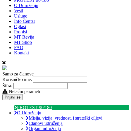
PROTEST 90/180
O Udruženju
Vesti
Usluge
Info Centar
Oglasi
Propisi
MT Revija
MT Shop
FAQ
Kontakt
Samo za članove
Korisničko ime:
Šifra:
Netačni parametri
Prijavi se
PROTEST 90/180
O Udruženju
Misija, vizija, vrednosti i strateški ciljevi
Članovi udruženja
Organi udruženja