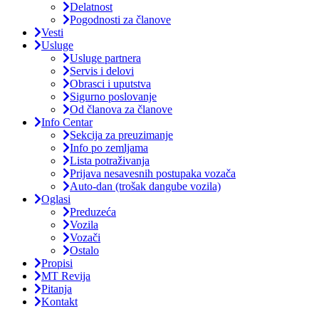
Delatnost
Pogodnosti za članove
Vesti
Usluge
Usluge partnera
Servis i delovi
Obrasci i uputstva
Sigurno poslovanje
Od članova za članove
Info Centar
Sekcija za preuzimanje
Info po zemljama
Lista potraživanja
Prijava nesavesnih postupaka vozača
Auto-dan (trošak dangube vozila)
Oglasi
Preduzeća
Vozila
Vozači
Ostalo
Propisi
MT Revija
Pitanja
Kontakt