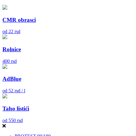
CMR obrasci
od
22
rsd
Rolnice
400
rsd
AdBlue
od
52
rsd / l
Taho listići
od
550
rsd