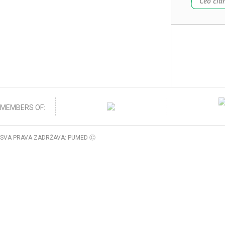
Ceo čla
MEMBERS OF:
SVA PRAVA ZADRŽAVA: PUMED Ⓒ