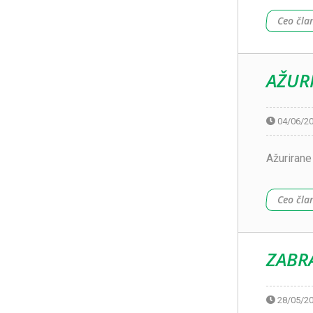
Ceo čla
AŽUR
04/06/2
Ažurirane
Ceo čla
ZABR
28/05/2