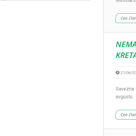
Ministars
Ceo čla
NEMA
KRET
27/06/2
Savezna 
avgustu
Ceo čla