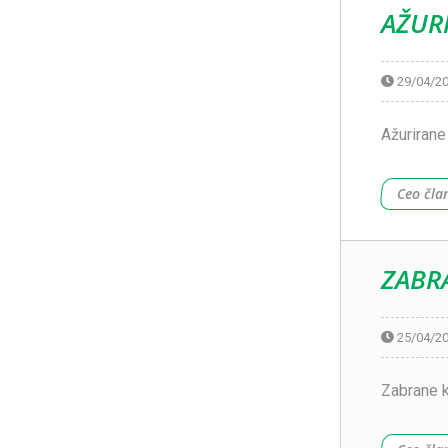
AŽUR
29/04/2
Ažurirane
Ceo čla
ZABR
25/04/2
Zabrane k