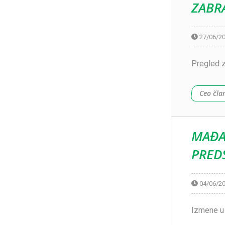
ZABRA
27/06/2
Pregled z
Ceo čla
MAĐA
PRED
04/06/2
Izmene u 