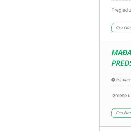
Pregled z
Ceo čla
MAĐA
PRED
29/04/2
Izmene u 
Ceo čla