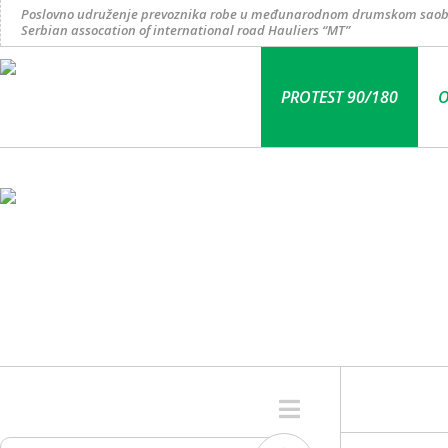
Poslovno udruženje prevoznika robe u međunarodnom drumskom saob
Serbian assocation of international road Hauliers “MT”
PROTEST 90/180
O