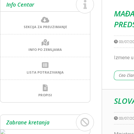
Info Centar
MAĐA
PRED
SEKCIJA ZA PREUZIMANJE
03/07/2
INFO PO ZEMLJAMA
Izmene u 
LISTA POTRAZIVANJA
Ceo čla
PROPISI
SLOV
03/07/2
Zabrane kretanja