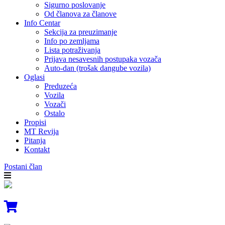
Sigurno poslovanje
Od članova za članove
Info Centar
Sekcija za preuzimanje
Info po zemljama
Lista potraživanja
Prijava nesavesnih postupaka vozača
Auto-dan (trošak dangube vozila)
Oglasi
Preduzeća
Vozila
Vozači
Ostalo
Propisi
MT Revija
Pitanja
Kontakt
Postani član