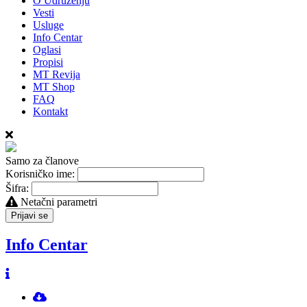
O Udruženju
Vesti
Usluge
Info Centar
Oglasi
Propisi
MT Revija
MT Shop
FAQ
Kontakt
Samo za članove
Korisničko ime:
Šifra:
Netačni parametri
Prijavi se
Info Centar