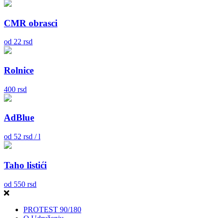
CMR obrasci
od
22
rsd
Rolnice
400
rsd
AdBlue
od
52
rsd / l
Taho listići
od
550
rsd
PROTEST 90/180