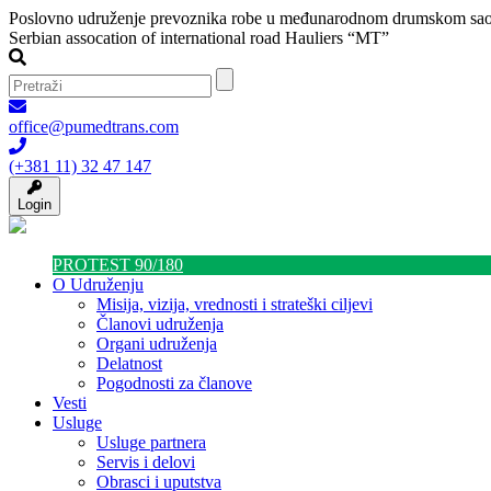
Poslovno udruženje prevoznika robe u međunarodnom drumskom sao
Serbian assocation of international road Hauliers “MT”
office@pumedtrans.com
(+381 11) 32 47 147
Login
PROTEST 90/180
O Udruženju
Misija, vizija, vrednosti i strateški ciljevi
Članovi udruženja
Organi udruženja
Delatnost
Pogodnosti za članove
Vesti
Usluge
Usluge partnera
Servis i delovi
Obrasci i uputstva