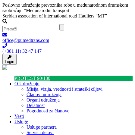
Poslovno udruženje prevoznika robe u međunarodnom drumskom
saobraćaju “Međunarodni transport”
Serbian assocation of international road Hauliers “MT”
office@pumedtrans.com
(+381 11) 32 47 147
Login
PROTEST 90/180
O Udruženju
Misija, vizija, vrednosti i strateški ciljevi
Članovi udruženja
Organi udruženja
Delatnost
Pogodnosti za članove
Vesti
Usluge
Usluge partnera
Servis i delovi