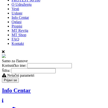
PROTEST 90/180
O Udruženju
Vesti
Usluge
Info Centar
Oglasi
Propisi
MT Revija
MT Shop
FAQ
Kontakt
Samo za članove
Korisničko ime:
Šifra:
Netačni parametri
Prijavi se
Info Centar