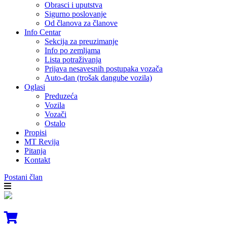
Obrasci i uputstva
Sigurno poslovanje
Od članova za članove
Info Centar
Sekcija za preuzimanje
Info po zemljama
Lista potraživanja
Prijava nesavesnih postupaka vozača
Auto-dan (trošak dangube vozila)
Oglasi
Preduzeća
Vozila
Vozači
Ostalo
Propisi
MT Revija
Pitanja
Kontakt
Postani član