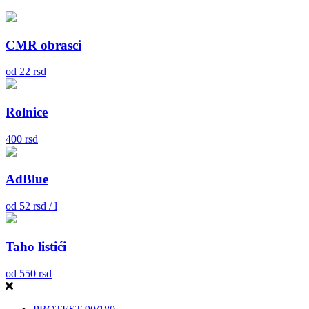
CMR obrasci
od
22
rsd
Rolnice
400
rsd
AdBlue
od
52
rsd / l
Taho listići
od
550
rsd