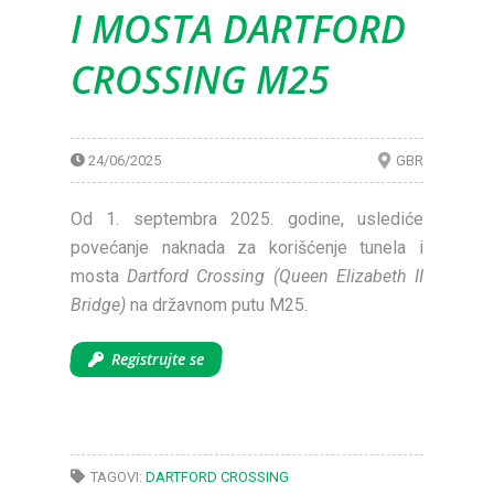
I MOSTA DARTFORD
CROSSING M25
24/06/2025
GBR
Od 1. septembra 2025. godine, uslediće
povećanje naknada za korišćenje tunela i
mosta
Dartford Crossing (Queen Elizabeth II
Bridge)
na državnom putu M25.
Registrujte se
TAGOVI:
DARTFORD CROSSING