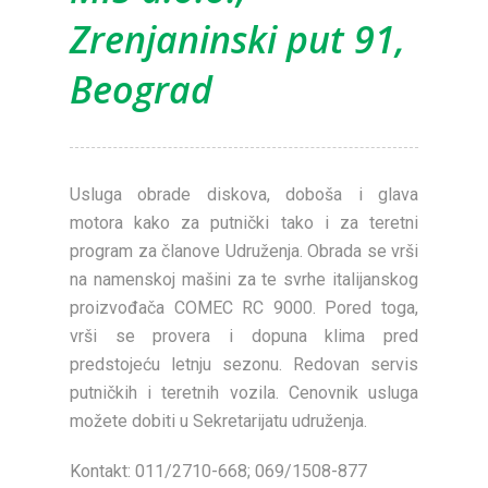
Zrenjaninski put 91,
Beograd
Usluga obrade diskova, doboša i glava
motora kako za putnički tako i za teretni
program za članove Udruženja. Obrada se vrši
na namenskoj mašini za te svrhe italijanskog
proizvođača COMEC RC 9000. Pored toga,
vrši se provera i dopuna klima pred
predstojeću letnju sezonu. Redovan servis
putničkih i teretnih vozila. Cenovnik usluga
možete dobiti u Sekretarijatu udruženja.
Kontakt: 011/2710-668; 069/1508-877