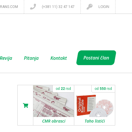
RANS.COM
(+381 11) 32 47 147
LOGIN
Postani član
Revija
Pitanja
Kontakt
od
22
rsd
od
550
rsd
CMR obrasci
Taho listići