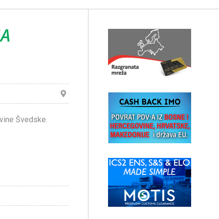
SA
evine Švedske.