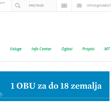
port”
OFFICE@PUMEDT
Usluge
Info Centar
Oglasi
Propisi
MT 