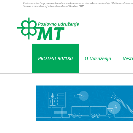
Poslovno udruženje prevoznika robe u međunarodnom drumskom saobraćaju “Međunarodni trans
Serbian assocation of international road Hauliers “MT”
PROTEST 90/180
O Udruženju
Vesti