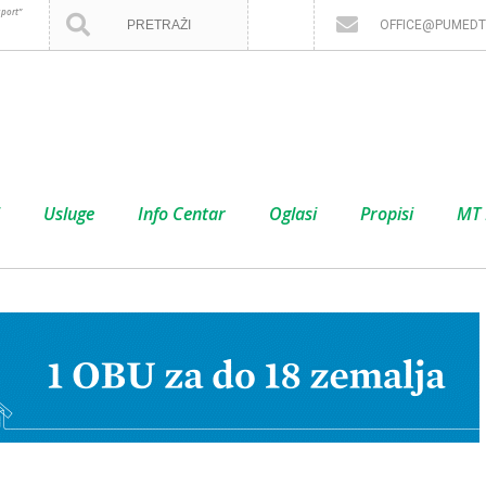
port”
OFFICE@PUMEDT
Usluge
Info Centar
Oglasi
Propisi
MT 