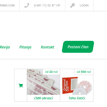
RANS.COM
(+381 11) 32 47 147
LOGIN
Postani član
Revija
Pitanja
Kontakt
od
22
rsd
od
550
rsd
CMR obrasci
Taho listići