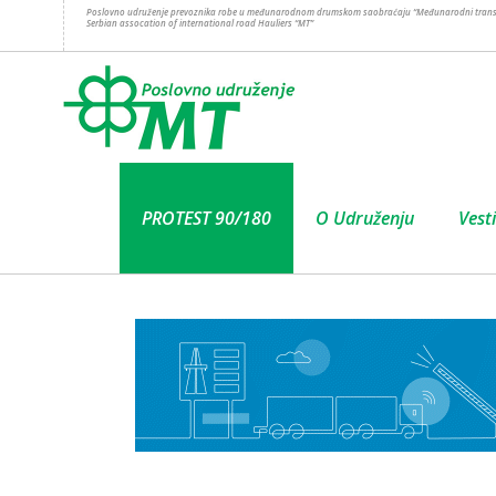
Poslovno udruženje prevoznika robe u međunarodnom drumskom saobraćaju “Međunarodni trans
Serbian assocation of international road Hauliers “MT”
PROTEST 90/180
O Udruženju
Vesti