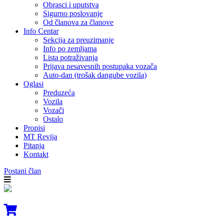
Obrasci i uputstva
Sigurno poslovanje
Od članova za članove
Info Centar
Sekcija za preuzimanje
Info po zemljama
Lista potraživanja
Prijava nesavesnih postupaka vozača
Auto-dan (trošak dangube vozila)
Oglasi
Preduzeća
Vozila
Vozači
Ostalo
Propisi
MT Revija
Pitanja
Kontakt
Postani član