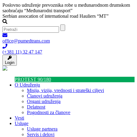
Poslovno udruženje prevoznika robe u međunarodnom drumskom
saobraćaju “Međunarodni transport”
Serbian assocation of international road Hauliers “MT”
office@pumedtrans.com
(+381 11) 32 47 147
Login
PROTEST 90/180
O Udruženju
Misija, vizija, vrednosti i strateški ciljevi
Članovi udruženja
Organi udruženja
Delatnost
Pogodnosti za članove
Vesti
Usluge
Usluge partnera
Servis i delovi