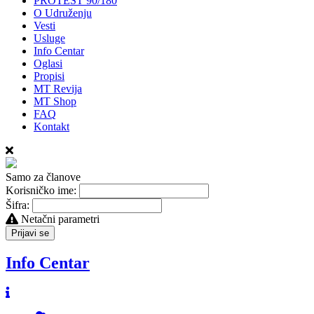
PROTEST 90/180
O Udruženju
Vesti
Usluge
Info Centar
Oglasi
Propisi
MT Revija
MT Shop
FAQ
Kontakt
Samo za članove
Korisničko ime:
Šifra:
Netačni parametri
Prijavi se
Info Centar