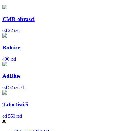
CMR obrasci
od
22
rsd
Rolnice
400
rsd
AdBlue
od
52
rsd / l
Taho listići
od
550
rsd