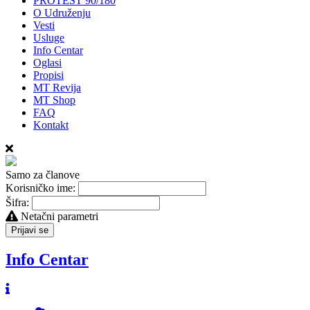
PROTEST 90/180
O Udruženju
Vesti
Usluge
Info Centar
Oglasi
Propisi
MT Revija
MT Shop
FAQ
Kontakt
Samo za članove
Korisničko ime:
Šifra:
Netačni parametri
Prijavi se
Info Centar