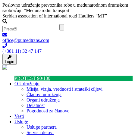
Poslovno udruženje prevoznika robe u međunarodnom drumskom
saobraćaju “Međunarodni transport”
Serbian assocation of international road Hauliers “MT”
office@pumedtrans.com
(+381 11) 32 47 147
Login
PROTEST 90/180
O Udruženju
Misija, vizija, vrednosti i strateški ciljevi
Članovi udruženja
Organi udruženja
Delatnost
Pogodnosti za članove
Vesti
Usluge
Usluge partnera
Servis i delovi