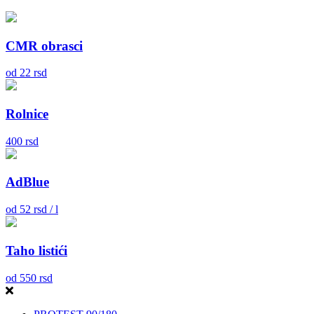
CMR obrasci
od
22
rsd
Rolnice
400
rsd
AdBlue
od
52
rsd / l
Taho listići
od
550
rsd