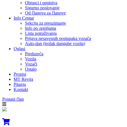
Obrasci i uputstva
Sigurno poslovanje
Od članova za članove
Info Centar
Sekcija za preuzimanje
Info po zemljama
Lista potraživanja
Prijava nesavesnih postupaka vozača
Auto-dan (trošak dangube vozila)
Oglasi
Preduzeća
Vozila
Vozači
Ostalo
Propisi
MT Revija
Pitanja
Kontakt
Postani član