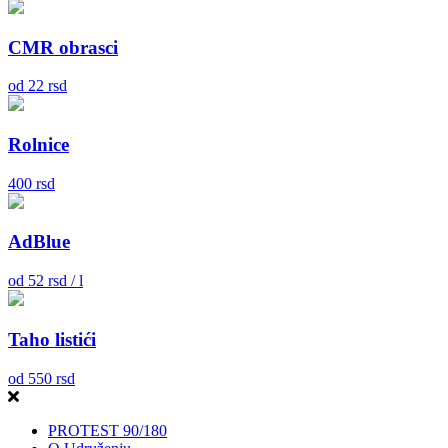
CMR obrasci
od
22
rsd
Rolnice
400
rsd
AdBlue
od
52
rsd / l
Taho listići
od
550
rsd
PROTEST 90/180