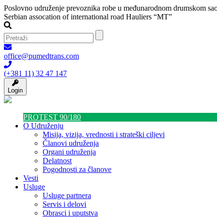
Poslovno udruženje prevoznika robe u međunarodnom drumskom sao
Serbian assocation of international road Hauliers “MT”
office@pumedtrans.com
(+381 11) 32 47 147
Login
PROTEST 90/180
O Udruženju
Misija, vizija, vrednosti i strateški ciljevi
Članovi udruženja
Organi udruženja
Delatnost
Pogodnosti za članove
Vesti
Usluge
Usluge partnera
Servis i delovi
Obrasci i uputstva