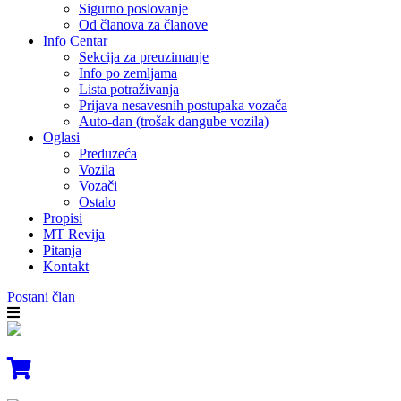
Sigurno poslovanje
Od članova za članove
Info Centar
Sekcija za preuzimanje
Info po zemljama
Lista potraživanja
Prijava nesavesnih postupaka vozača
Auto-dan (trošak dangube vozila)
Oglasi
Preduzeća
Vozila
Vozači
Ostalo
Propisi
MT Revija
Pitanja
Kontakt
Postani član