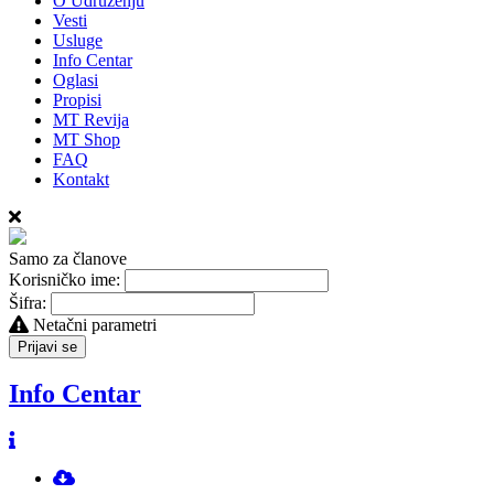
O Udruženju
Vesti
Usluge
Info Centar
Oglasi
Propisi
MT Revija
MT Shop
FAQ
Kontakt
Samo za članove
Korisničko ime:
Šifra:
Netačni parametri
Prijavi se
Info Centar