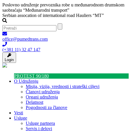
Poslovno udruženje prevoznika robe u međunarodnom drumskom
saobraćaju “Međunarodni transport”
Serbian assocation of international road Hauliers “MT”
office@pumedtrans.com
(+381 11) 32 47 147
Login
PROTEST 90/180
O Udruženju
Misija, vizija, vrednosti i strateški ciljevi
Članovi udruženja
Organi udruženja
Delatnost
Pogodnosti za članove
Vesti
Usluge
Usluge partnera
Servis i delovi