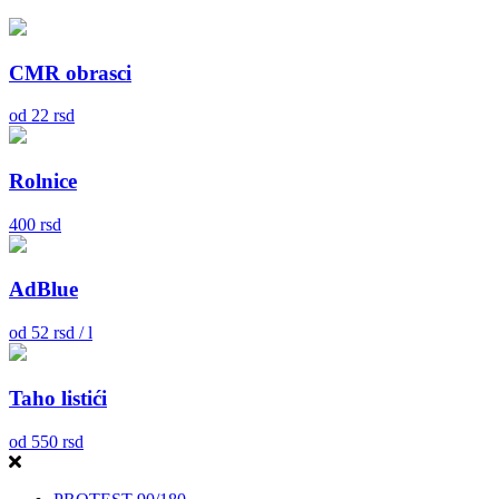
CMR obrasci
od
22
rsd
Rolnice
400
rsd
AdBlue
od
52
rsd / l
Taho listići
od
550
rsd