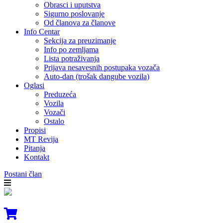
Obrasci i uputstva
Sigurno poslovanje
Od članova za članove
Info Centar
Sekcija za preuzimanje
Info po zemljama
Lista potraživanja
Prijava nesavesnih postupaka vozača
Auto-dan (trošak dangube vozila)
Oglasi
Preduzeća
Vozila
Vozači
Ostalo
Propisi
MT Revija
Pitanja
Kontakt
Postani član