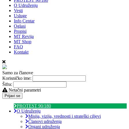
PROTEST 90/180
O Udruženju
Vesti
Usluge
Info Centar
Oglasi
Propisi
MT Revija
MT Shop
FAQ
Kontakt
Samo za članove
Korisničko ime:
Šifra:
Netačni parametri
Prijavi se
PROTEST 90/180
O Udruženju
Misija, vizija, vrednosti i strateški ciljevi
Članovi udruženja
Organi udruženja