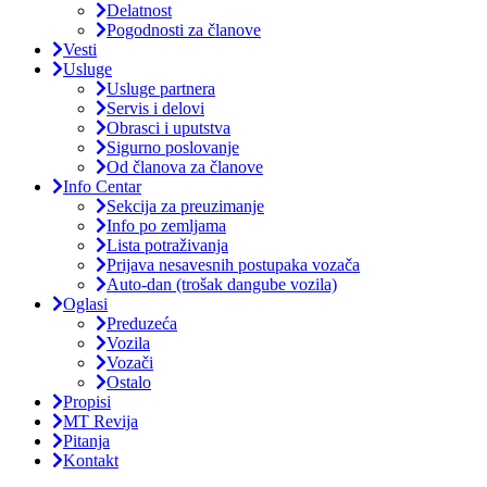
Delatnost
Pogodnosti za članove
Vesti
Usluge
Usluge partnera
Servis i delovi
Obrasci i uputstva
Sigurno poslovanje
Od članova za članove
Info Centar
Sekcija za preuzimanje
Info po zemljama
Lista potraživanja
Prijava nesavesnih postupaka vozača
Auto-dan (trošak dangube vozila)
Oglasi
Preduzeća
Vozila
Vozači
Ostalo
Propisi
MT Revija
Pitanja
Kontakt