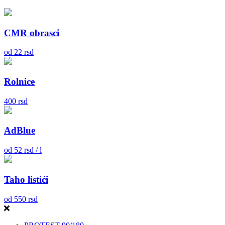
CMR obrasci
od
22
rsd
Rolnice
400
rsd
AdBlue
od
52
rsd / l
Taho listići
od
550
rsd