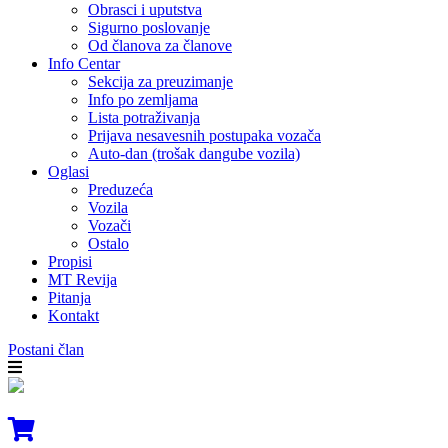
Obrasci i uputstva
Sigurno poslovanje
Od članova za članove
Info Centar
Sekcija za preuzimanje
Info po zemljama
Lista potraživanja
Prijava nesavesnih postupaka vozača
Auto-dan (trošak dangube vozila)
Oglasi
Preduzeća
Vozila
Vozači
Ostalo
Propisi
MT Revija
Pitanja
Kontakt
Postani član