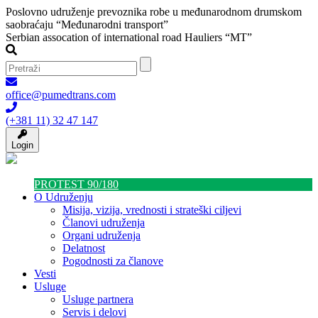
Poslovno udruženje prevoznika robe u međunarodnom drumskom
saobraćaju “Međunarodni transport”
Serbian assocation of international road Hauliers “MT”
office@pumedtrans.com
(+381 11) 32 47 147
Login
PROTEST 90/180
O Udruženju
Misija, vizija, vrednosti i strateški ciljevi
Članovi udruženja
Organi udruženja
Delatnost
Pogodnosti za članove
Vesti
Usluge
Usluge partnera
Servis i delovi