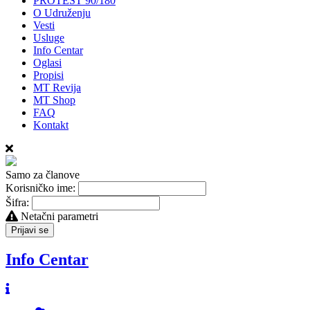
PROTEST 90/180
O Udruženju
Vesti
Usluge
Info Centar
Oglasi
Propisi
MT Revija
MT Shop
FAQ
Kontakt
Samo za članove
Korisničko ime:
Šifra:
Netačni parametri
Prijavi se
Info Centar