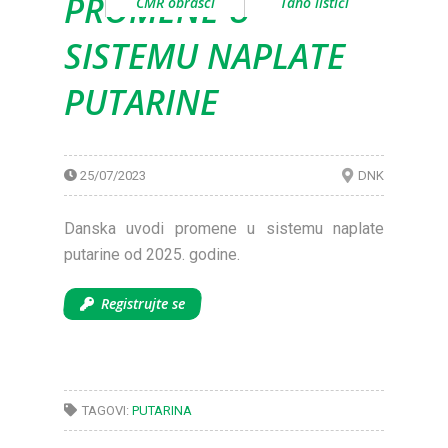
PROMENE U
CMR obrasci
Taho listići
SISTEMU NAPLATE
PUTARINE
25/07/2023
DNK
Danska uvodi promene u sistemu naplate
putarine od 2025. godine.
Registrujte se
TAGOVI:
PUTARINA