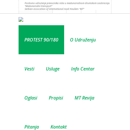
Poslovno udruženje prevoznika robe u međunarodnom drumskom saobraćaju
“Međunarodni transport”
Serbian assocation of international road Hauliers “MT”
PROTEST 90/180
O Udruženju
Vesti
Usluge
Info Centar
Oglasi
Propisi
MT Revija
Pitanja
Kontakt