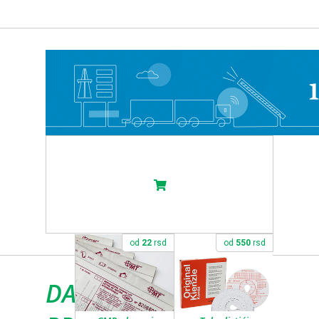
od
22
rsd
od
550
rsd
DANSKA UVODI