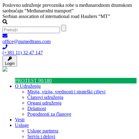
Poslovno udruženje prevoznika robe u međunarodnom drumskom
saobraćaju “Međunarodni transport”
Serbian assocation of international road Hauliers “MT”
office@pumedtrans.com
(+381 11) 32 47 147
Login
PROTEST 90/180
O Udruženju
Misija, vizija, vrednosti i strateški ciljevi
Članovi udruženja
Organi udruženja
Delatnost
Pogodnosti za članove
Vesti
Usluge
Usluge partnera
Servis i delovi