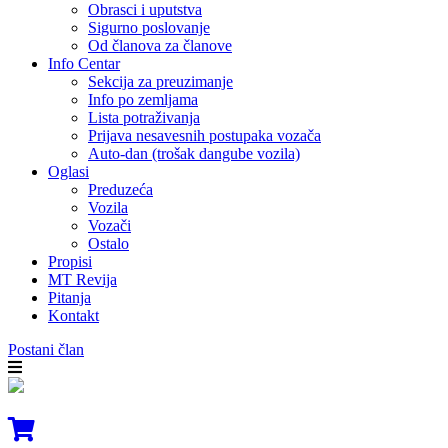
Obrasci i uputstva
Sigurno poslovanje
Od članova za članove
Info Centar
Sekcija za preuzimanje
Info po zemljama
Lista potraživanja
Prijava nesavesnih postupaka vozača
Auto-dan (trošak dangube vozila)
Oglasi
Preduzeća
Vozila
Vozači
Ostalo
Propisi
MT Revija
Pitanja
Kontakt
Postani član