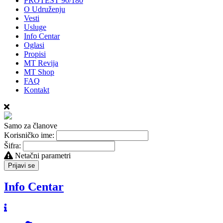
PROTEST 90/180
O Udruženju
Vesti
Usluge
Info Centar
Oglasi
Propisi
MT Revija
MT Shop
FAQ
Kontakt
Samo za članove
Korisničko ime:
Šifra:
Netačni parametri
Prijavi se
Info Centar