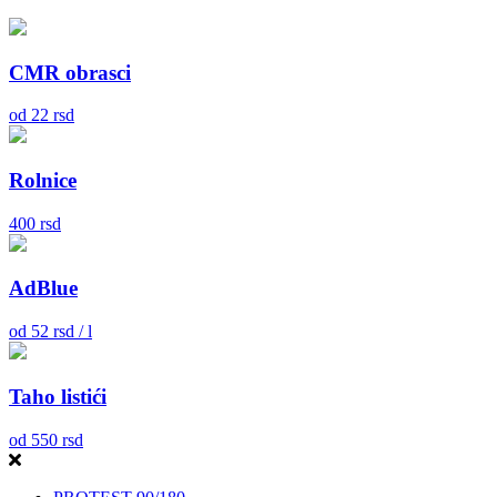
CMR obrasci
od
22
rsd
Rolnice
400
rsd
AdBlue
od
52
rsd / l
Taho listići
od
550
rsd